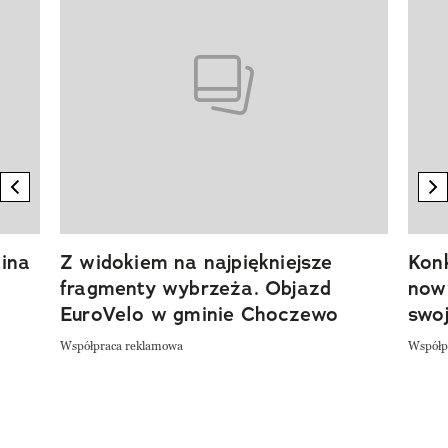
previous element
n
ina
Z widokiem na najpiękniejsze
Kon
fragmenty wybrzeża. Objazd
now
EuroVelo w gminie Choczewo
swoj
Współpraca reklamowa
Współp