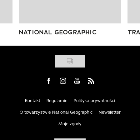
NATIONAL GEOGRAPHIC
TRA
Visit us on Facebook
Visit us on Instagram
Visit us on Youtube
Visit us on Rss
Kontakt
Regulamin
Polityka prywatności
O towarzystwie National Geographic
Newsletter
Moje zgody