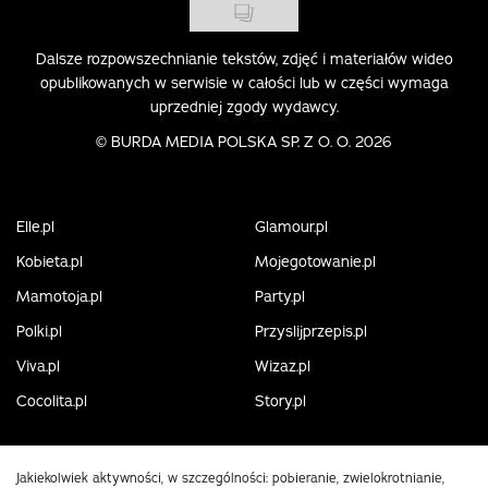
Dalsze rozpowszechnianie tekstów, zdjęć i materiałów wideo
opublikowanych w serwisie w całości lub w części wymaga
uprzedniej zgody wydawcy.
©
BURDA MEDIA POLSKA SP. Z O. O. 2026
Elle.pl
Glamour.pl
Kobieta.pl
Mojegotowanie.pl
Mamotoja.pl
Party.pl
Polki.pl
Przyslijprzepis.pl
Viva.pl
Wizaz.pl
Cocolita.pl
Story.pl
Jakiekolwiek aktywności, w szczególności: pobieranie, zwielokrotnianie,