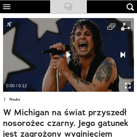
Skip
to
NATIONAL GEOGRAPHIC
main
content
TRAVELER
PODCASTY
Sklep
Newsletter
0:00 / 0:12
Cuda Polski
Nauka
Wielki Konkurs Fotograficzny
W Michigan na świat przyszedł
Trendbook Podróżniczy
nosorożec czarny. Jego gatunek
Polecane
jest zagrożony wyginięciem