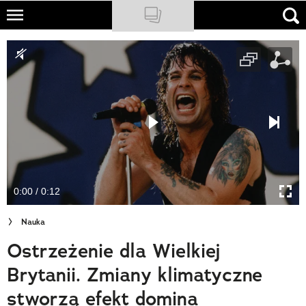
Skip
to
NATIONAL GEOGRAPHIC
main
content
TRAVELER
PODCASTY
Sklep
Newsletter
0:00 / 0:12
Cuda Polski
Nauka
Wielki Konkurs Fotograficzny
Ostrzeżenie dla Wielkiej
Trendbook Podróżniczy
Brytanii. Zmiany klimatyczne
Polecane
stworzą efekt domina