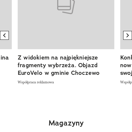
previous element
n
ina
Z widokiem na najpiękniejsze
Kon
fragmenty wybrzeża. Objazd
now
EuroVelo w gminie Choczewo
swoj
Współpraca reklamowa
Współp
Magazyny