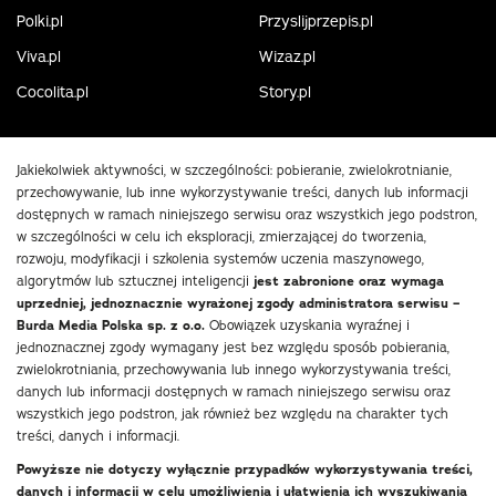
Polki.pl
Przyslijprzepis.pl
Viva.pl
Wizaz.pl
Cocolita.pl
Story.pl
Jakiekolwiek aktywności, w szczególności: pobieranie, zwielokrotnianie,
przechowywanie, lub inne wykorzystywanie treści, danych lub informacji
dostępnych w ramach niniejszego serwisu oraz wszystkich jego podstron,
w szczególności w celu ich eksploracji, zmierzającej do tworzenia,
rozwoju, modyfikacji i szkolenia systemów uczenia maszynowego,
algorytmów lub sztucznej inteligencji
jest zabronione oraz wymaga
uprzedniej, jednoznacznie wyrażonej zgody administratora serwisu –
Burda Media Polska sp. z o.o.
Obowiązek uzyskania wyraźnej i
jednoznacznej zgody wymagany jest bez względu sposób pobierania,
zwielokrotniania, przechowywania lub innego wykorzystywania treści,
danych lub informacji dostępnych w ramach niniejszego serwisu oraz
wszystkich jego podstron, jak również bez względu na charakter tych
treści, danych i informacji.
Powyższe nie dotyczy wyłącznie przypadków wykorzystywania treści,
danych i informacji w celu umożliwienia i ułatwienia ich wyszukiwania