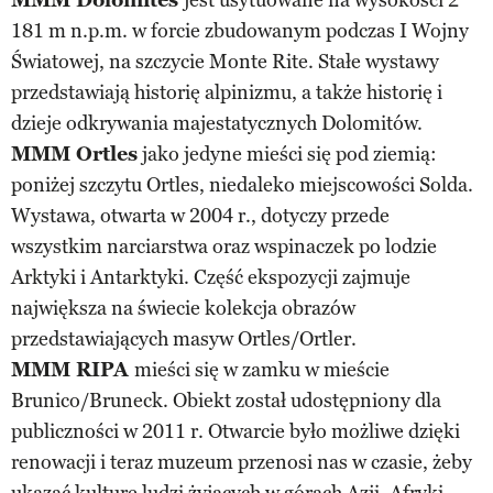
181 m n.p.m. w forcie zbudowanym podczas I Wojny
Światowej, na szczycie Monte Rite. Stałe wystawy
przedstawiają historię alpinizmu, a także historię i
dzieje odkrywania majestatycznych Dolomitów.
MMM Ortles
jako jedyne mieści się pod ziemią:
poniżej szczytu Ortles, niedaleko miejscowości Solda.
Wystawa, otwarta w 2004 r., dotyczy przede
wszystkim narciarstwa oraz wspinaczek po lodzie
Arktyki i Antarktyki. Część ekspozycji zajmuje
największa na świecie kolekcja obrazów
przedstawiających masyw Ortles/Ortler.
MMM RIPA
mieści się w zamku w mieście
Brunico/Bruneck. Obiekt został udostępniony dla
publiczności w 2011 r. Otwarcie było możliwe dzięki
renowacji i teraz muzeum przenosi nas w czasie, żeby
ukazać kulturę ludzi żyjących w górach Azji, Afryki,