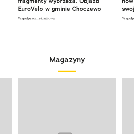
fragmenty wybrzeża. Objazd
now
EuroVelo w gminie Choczewo
swoj
Współpraca reklamowa
Współp
Magazyny
Pokazywanie elementu 1 z 4