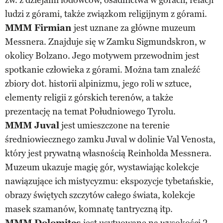
ludzi z górami, także związkom religijnym z górami.
MMM Firmian
jest uznane za główne muzeum
Messnera. Znajduje się w Zamku Sigmundskron, w
okolicy Bolzano. Jego motywem przewodnim jest
spotkanie człowieka z górami. Można tam znaleźć
zbiory dot. historii alpinizmu, jego roli w sztuce,
elementy religii z górskich terenów, a także
prezentację na temat Południowego Tyrolu.
MMM Juval
jest umieszczone na terenie
średniowiecznego zamku Juval w dolinie Val Venosta,
który jest prywatną własnością Reinholda Messnera.
Muzeum ukazuje magię gór, wystawiając kolekcje
nawiązujące ich mistycyzmu: ekspozycje tybetańskie,
obrazy świętych szczytów całego świata, kolekcje
masek szamanów, komnatę tantryczną itp.
MMM Dolomites
jest usytuowane na wysokości 2