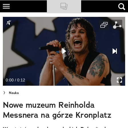
Skip
to
NATIONAL GEOGRAPHIC
main
content
TRAVELER
PODCASTY
Sklep
Newsletter
0:00 / 0:12
Cuda Polski
Nauka
Wielki Konkurs Fotograficzny
Nowe muzeum Reinholda
Trendbook Podróżniczy
Messnera na górze Kronplatz
Polecane