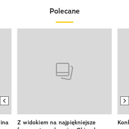
Polecane
Pokazywanie elementu 1 z 20
previous element
n
ina
Z widokiem na najpiękniejsze
Kon