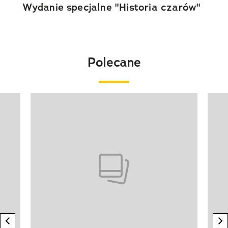
Wydanie specjalne "Historia czarów"
Polecane
Pokazywanie elementu 1 z 20
previous element
n