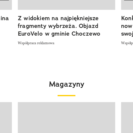
ina
Z widokiem na najpiękniejsze
Kon
fragmenty wybrzeża. Objazd
now
EuroVelo w gminie Choczewo
swoj
Współpraca reklamowa
Współp
Magazyny
Pokazywanie elementu 1 z 4