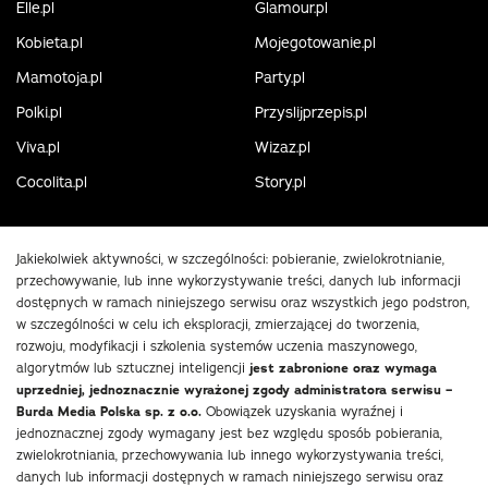
Elle.pl
Glamour.pl
Kobieta.pl
Mojegotowanie.pl
Mamotoja.pl
Party.pl
Polki.pl
Przyslijprzepis.pl
Viva.pl
Wizaz.pl
Cocolita.pl
Story.pl
Jakiekolwiek aktywności, w szczególności: pobieranie, zwielokrotnianie,
przechowywanie, lub inne wykorzystywanie treści, danych lub informacji
dostępnych w ramach niniejszego serwisu oraz wszystkich jego podstron,
w szczególności w celu ich eksploracji, zmierzającej do tworzenia,
rozwoju, modyfikacji i szkolenia systemów uczenia maszynowego,
algorytmów lub sztucznej inteligencji
jest zabronione oraz wymaga
uprzedniej, jednoznacznie wyrażonej zgody administratora serwisu –
Burda Media Polska sp. z o.o.
Obowiązek uzyskania wyraźnej i
jednoznacznej zgody wymagany jest bez względu sposób pobierania,
zwielokrotniania, przechowywania lub innego wykorzystywania treści,
danych lub informacji dostępnych w ramach niniejszego serwisu oraz