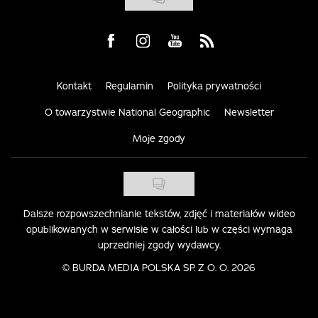
Visit us on Facebook
Visit us on Instagram
Visit us on Youtube
Visit us on Rss
Kontakt
Regulamin
Polityka prywatności
O towarzystwie National Geographic
Newsletter
Moje zgody
Dalsze rozpowszechnianie tekstów, zdjęć i materiałów wideo
opublikowanych w serwisie w całości lub w części wymaga
uprzedniej zgody wydawcy.
©
BURDA MEDIA POLSKA SP. Z O. O. 2026