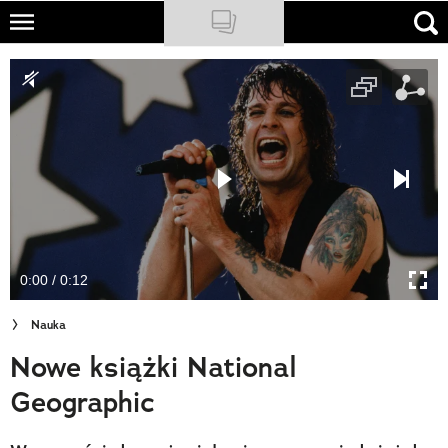
Skip
to
NATIONAL GEOGRAPHIC
main
content
TRAVELER
PODCASTY
Sklep
Newsletter
0:00 / 0:12
Cuda Polski
Nauka
Wielki Konkurs Fotograficzny
Nowe książki National
Trendbook Podróżniczy
Geographic
Polecane