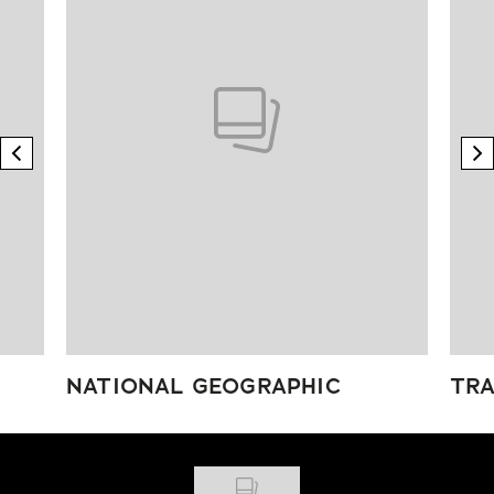
previous element
n
NATIONAL GEOGRAPHIC
TRA