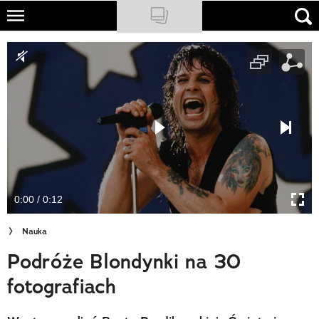
Skip
to
NATIONAL GEOGRAPHIC
main
content
TRAVELER
PODCASTY
Sklep
Newsletter
0:00 / 0:12
Cuda Polski
Nauka
Wielki Konkurs Fotograficzny
Podróże Blondynki na 30
Trendbook Podróżniczy
fotografiach
Polecane