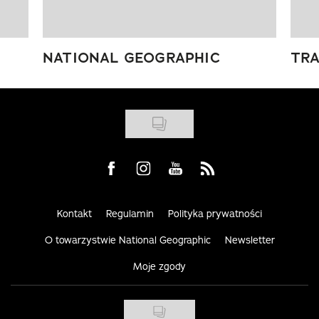
NATIONAL GEOGRAPHIC
TRA
Visit us on Facebook
Visit us on Instagram
Visit us on Youtube
Visit us on Rss
Kontakt
Regulamin
Polityka prywatności
O towarzystwie National Geographic
Newsletter
Moje zgody