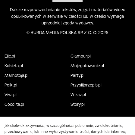
Dalsze rozpowszechnianie tekstów, zdjęć i materiałów wideo
opublikowanych w serwisie w całości lub w części wymaga
uprzedniej zgody wydawcy.
©
BURDA MEDIA POLSKA SP. Z O. O. 2026
Elle.pl
Glamour.pl
Kobieta.pl
Mojegotowanie.pl
Mamotoja.pl
Party.pl
Polki.pl
Przyslijprzepis.pl
Viva.pl
Wizaz.pl
Cocolita.pl
Story.pl
Jakiekolwiek aktywności, w szczególności: pobieranie, zwielokrotnianie,
przechowywanie, lub inne wykorzystywanie treści, danych lub informacji