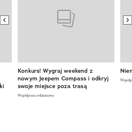
previous element
n
Konkurs! Wygraj weekend z
Niem
nowym Jeepem Compass i odkryj
Współp
ki
swoje miejsce poza trasą
Współpraca reklamowa