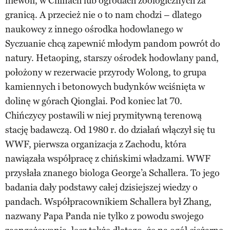
niewoli, w Chinach lub ogrodach zoologicznych za
granicą. A przecież nie o to nam chodzi – dlatego
naukowcy z innego ośrodka hodowlanego w
Syczuanie chcą zapewnić młodym pandom powrót do
natury. Hetaoping, starszy ośrodek hodowlany pand,
położony w rezerwacie przyrody Wolong, to grupa
kamiennych i betonowych budynków wciśnięta w
dolinę w górach Qionglai. Pod koniec lat 70.
Chińczycy postawili w niej prymitywną terenową
stację badawczą. Od 1980 r. do działań włączył się tu
WWF, pierwsza organizacja z Zachodu, która
nawiązała współpracę z chińskimi władzami. WWF
przysłała znanego biologa George’a Schallera. To jego
badania dały podstawy całej dzisiejszej wiedzy o
pandach. Współpracownikiem Schallera był Zhang,
nazwany Papa Panda nie tylko z powodu swojego