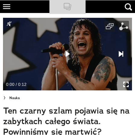
Skip
to
NATIONAL GEOGRAPHIC
main
content
TRAVELER
PODCASTY
Sklep
Newsletter
0:00 / 0:12
Cuda Polski
Nauka
Wielki Konkurs Fotograficzny
Ten czarny szlam pojawia się na
Trendbook Podróżniczy
zabytkach całego świata.
Polecane
Powinniśmy się martwić?