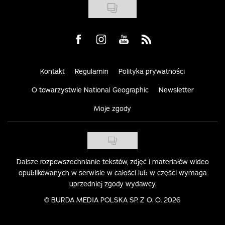
Visit us on Facebook
Visit us on Instagram
Visit us on Youtube
Visit us on Rss
Kontakt
Regulamin
Polityka prywatności
O towarzystwie National Geographic
Newsletter
Moje zgody
Dalsze rozpowszechnianie tekstów, zdjęć i materiałów wideo
opublikowanych w serwisie w całości lub w części wymaga
uprzedniej zgody wydawcy.
©
BURDA MEDIA POLSKA SP. Z O. O. 2026