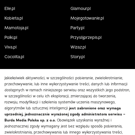
Elle.pl
Glamour.pl
Kobieta.pl
Mojegotowanie.pl
Mamotoja.pl
Party.pl
Polki.pl
Przyslijprzepis.pl
Viva.pl
Wizaz.pl
Cocolita.pl
Story.pl
Jakiekolwiek aktywności, w szczególności: pobieranie, zwielokrotnianie,
przechowywanie, lub inne wykorzystywanie treści, danych lub informacji
dostępnych w ramach niniejszego serwisu oraz wszystkich jego podstron,
w szczególności w celu ich eksploracji, zmierzającej do tworzenia,
rozwoju, modyfikacji i szkolenia systemów uczenia maszynowego,
algorytmów lub sztucznej inteligencji
jest zabronione oraz wymaga
uprzedniej, jednoznacznie wyrażonej zgody administratora serwisu –
Burda Media Polska sp. z o.o.
Obowiązek uzyskania wyraźnej i
jednoznacznej zgody wymagany jest bez względu sposób pobierania,
zwielokrotniania, przechowywania lub innego wykorzystywania treści,