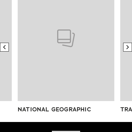
previous element
n
NATIONAL GEOGRAPHIC
TRA