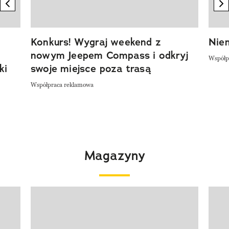
previous element
n
Konkurs! Wygraj weekend z
Niem
nowym Jeepem Compass i odkryj
Współp
ki
swoje miejsce poza trasą
Współpraca reklamowa
Magazyny
Pokazywanie elementu 1 z 4