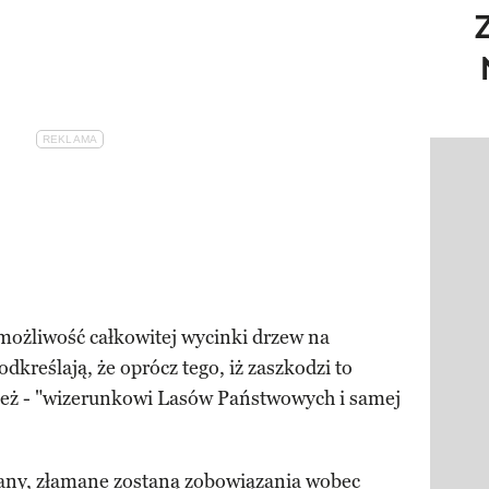
Pokazy
możliwość całkowitej wycinki drzew na
kreślają, że oprócz tego, iż zaszkodzi to
nież - "wizerunkowi Lasów Państwowych i samej
ny, złamane zostaną zobowiązania wobec