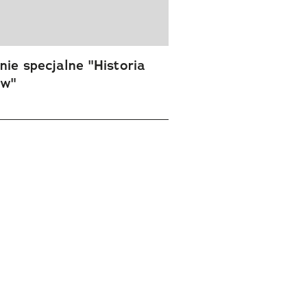
ie specjalne "Historia
ów"