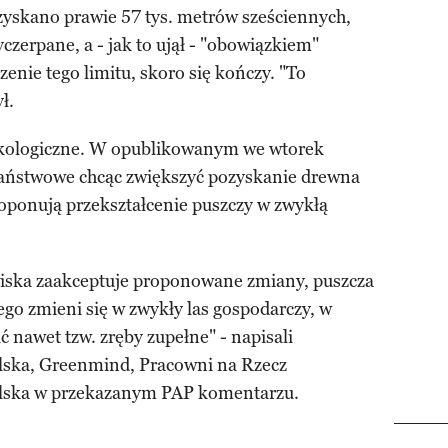
zyskano prawie 57 tys. metrów sześciennych,
yczerpane, a - jak to ujął - "obowiązkiem"
zenie tego limitu, skoro się kończy. "To
ł.
 ekologiczne. W opublikowanym we wtorek
Państwowe chcąc zwiększyć pozyskanie drewna
oponują przekształcenie puszczy w zwykłą
owiska zaakceptuje proponowane zmiany, puszcza
o zmieni się w zwykły las gospodarczy, w
nawet tzw. zręby zupełne" - napisali
lska, Greenmind, Pracowni na Rzecz
olska w przekazanym PAP komentarzu.