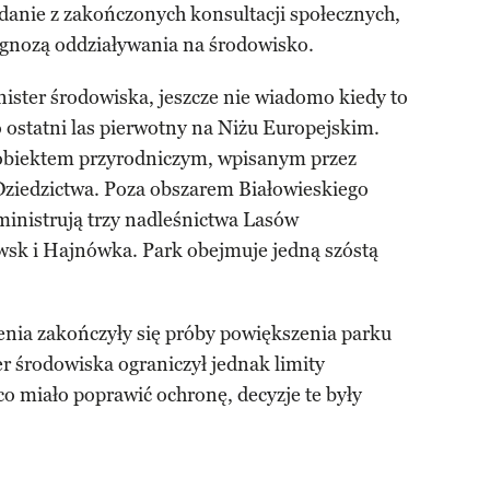
zdanie z zakończonych konsultacji społecznych,
gnozą oddziaływania na środowisko.
ister środowiska, jeszcze nie wiadomo kiedy to
o ostatni las pierwotny na Niżu Europejskim.
 obiektem przyrodniczym, wpisanym przez
ziedzictwa. Poza obszarem Białowieskiego
inistrują trzy nadleśnictwa Lasów
sk i Hajnówka. Park obejmuje jedną szóstą
enia zakończyły się próby powiększenia parku
r środowiska ograniczył jednak limity
o miało poprawić ochronę, decyzje te były