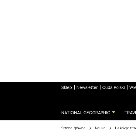
Skip
to
main
content
Sklep
Newsletter
Cuda Polski
Wie
NATIONAL GEOGRAPHIC
TRAV
Strona główna
Nauka
Leśnicy: trz