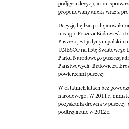
podjęcia decyzji, m.in. sprawo
proponowany aneks wraz z pro
Decyzję będzie podejmował min
nastąpi. Puszcza Białowieska t
Puszcza jest jedynym polskim
UNESCO na listę Światowego D
Parku Narodowego puszczą adm
Państwowych: Białowieża, Brow
powierzchni puszczy.
W ostatnich latach bez powodz
narodowego. W 2011 r. ministe
pozyskania drewna w puszczy, c
podtrzymane w 2012 r.