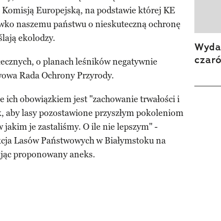
Komisją Europejską, na podstawie której KE
wko naszemu państwu o nieskuteczną ochronę
lają ekolodzy.
Wydan
czar
łecznych, o planach leśników negatywnie
twowa Rada Ochrony Przyrody.
 ich obowiązkiem jest "zachowanie trwałości i
ak, aby lasy pozostawione przyszłym pokoleniom
jakim je zastaliśmy. O ile nie lepszym" -
kcja Lasów Państwowych w Białymstoku na
sując proponowany aneks.