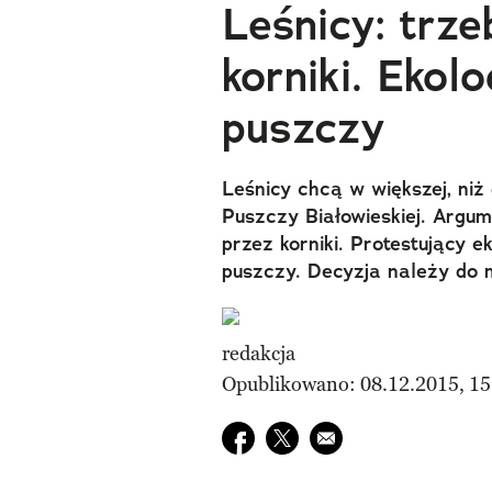
Leśnicy: trz
korniki. Ekol
puszczy
Leśnicy chcą w większej, niż
Puszczy Białowieskiej. Argu
przez korniki. Protestujący 
puszczy. Decyzja należy do m
redakcja
Opublikowano: 08.12.2015, 15
Udostępnij na facebook
Udostępnij na twitter
E-mail do przyjaciela