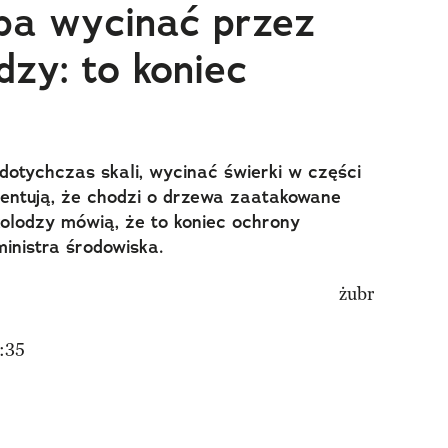
eba wycinać przez
odzy: to koniec
 dotychczas skali, wycinać świerki w części
mentują, że chodzi o drzewa zaatakowane
ekolodzy mówią, że to koniec ochrony
inistra środowiska.
:35