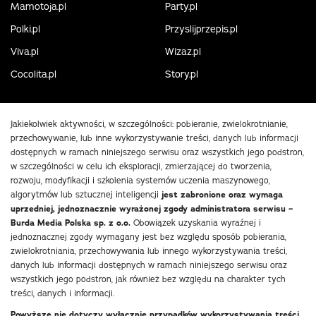
Mamotoja.pl
Party.pl
Polki.pl
Przyslijprzepis.pl
Viva.pl
Wizaz.pl
Cocolita.pl
Story.pl
Jakiekolwiek aktywności, w szczególności: pobieranie, zwielokrotnianie,
przechowywanie, lub inne wykorzystywanie treści, danych lub informacji
dostępnych w ramach niniejszego serwisu oraz wszystkich jego podstron,
w szczególności w celu ich eksploracji, zmierzającej do tworzenia,
rozwoju, modyfikacji i szkolenia systemów uczenia maszynowego,
algorytmów lub sztucznej inteligencji
jest zabronione oraz wymaga
uprzedniej, jednoznacznie wyrażonej zgody administratora serwisu –
Burda Media Polska sp. z o.o.
Obowiązek uzyskania wyraźnej i
jednoznacznej zgody wymagany jest bez względu sposób pobierania,
zwielokrotniania, przechowywania lub innego wykorzystywania treści,
danych lub informacji dostępnych w ramach niniejszego serwisu oraz
wszystkich jego podstron, jak również bez względu na charakter tych
treści, danych i informacji.
Powyższe nie dotyczy wyłącznie przypadków wykorzystywania treści,