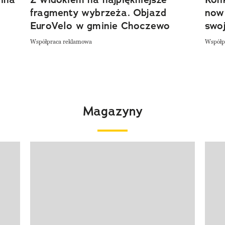
fragmenty wybrzeża. Objazd
now
EuroVelo w gminie Choczewo
swoj
Współpraca reklamowa
Współp
Magazyny
Pokazywanie elementu 1 z 4