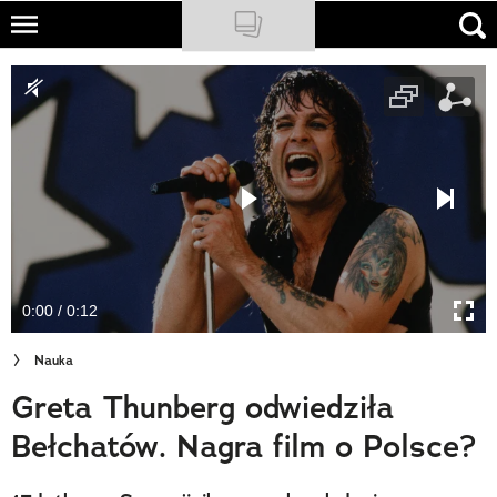
Skip
to
NATIONAL GEOGRAPHIC
main
content
TRAVELER
PODCASTY
Sklep
Newsletter
0:00 / 0:12
Cuda Polski
Nauka
Wielki Konkurs Fotograficzny
Greta Thunberg odwiedziła
Trendbook Podróżniczy
Bełchatów. Nagra film o Polsce?
Polecane