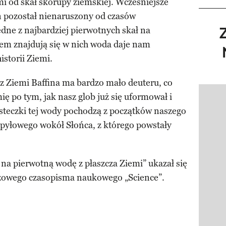
i od skał skorupy ziemskiej. Wcześniejsze
n pozostał nienaruszony od czasów
edne z najbardziej pierwotnych skał na
tem znajdują się w nich woda daje nam
storii Ziemi.
 z Ziemi Baffina ma bardzo mało deuteru, co
mię po tym, jak nasz glob już się uformował i
Pokazy
steczki tej wody pochodzą z początków naszego
 pyłowego wokół Słońca, z którego powstały
na pierwotną wodę z płaszcza Ziemi” ukazał się
żowego czasopisma naukowego „Science”.