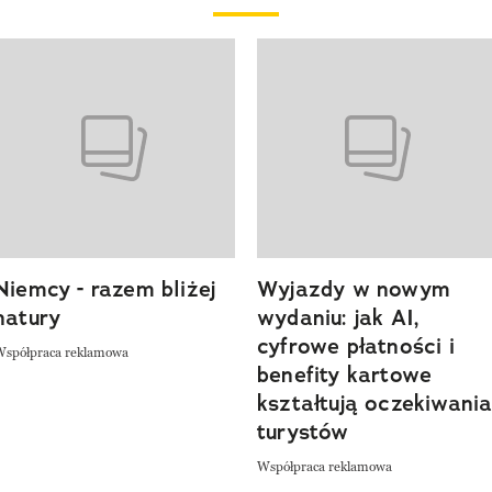
o 4 z 20
Niemcy - razem bliżej
Wyjazdy w nowym
natury
wydaniu: jak AI,
cyfrowe płatności i
Współpraca reklamowa
benefity kartowe
kształtują oczekiwani
turystów
Współpraca reklamowa