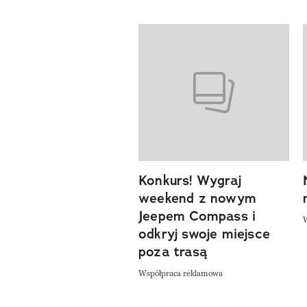
Pokazywanie elementów od 1 d
Konkurs! Wygraj
previous element
weekend z nowym
Jeepem Compass i
odkryj swoje miejsce
poza trasą
Współpraca reklamowa