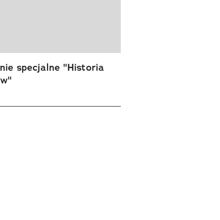
ie specjalne "Historia
ów"