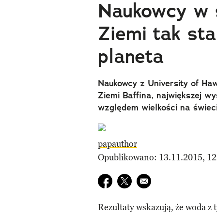
Naukowcy w 
Ziemi tak sta
planeta
Naukowcy z University of Ha
Ziemi Baffina, największej wy
względem wielkości na świeci
papauthor
Opublikowano: 13.11.2015, 12
Udostępnij na facebook
Udostępnij na twitter
E-mail do przyjaciela
Rezultaty wskazują, że woda z