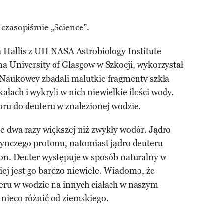
czasopiśmie „Science”.
 Hallis z UH NASA Astrobiology Institute
a University of Glasgow w Szkocji, wykorzystał
Naukowcy zbadali malutkie fragmenty szkła
łach i wykryli w nich niewielkie ilości wody.
doru do deuteru w znalezionej wodzie.
e dwa razy większej niż zwykły wodór. Jądro
ynczego protonu, natomiast jądro deuteru
on. Deuter występuje w sposób naturalny w
iej jest go bardzo niewiele. Wiadomo, że
teru w wodzie na innych ciałach w naszym
nieco różnić od ziemskiego.