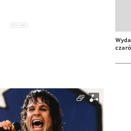
Wydan
czar