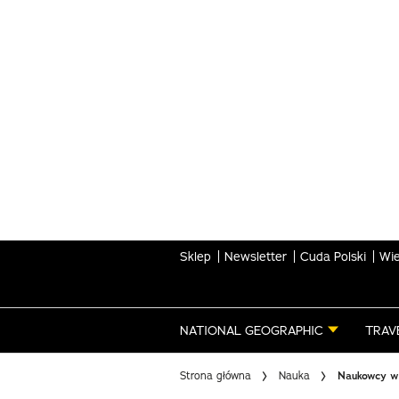
Skip
to
main
content
Sklep
Newsletter
Cuda Polski
Wie
NATIONAL GEOGRAPHIC
TRAV
Strona główna
Nauka
Naukowcy w 