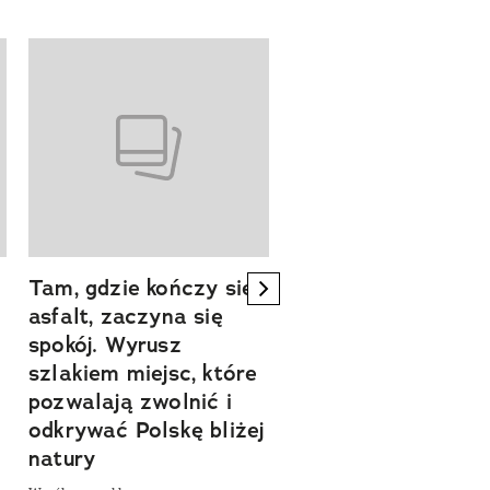
Tam, gdzie kończy się
Szlakiem natury.
next element
asfalt, zaczyna się
Sprawdź, czym
spokój. Wyrusz
zachwyca Turyngi
szlakiem miejsc, które
Współpraca reklamowa
a
pozwalają zwolnić i
odkrywać Polskę bliżej
natury