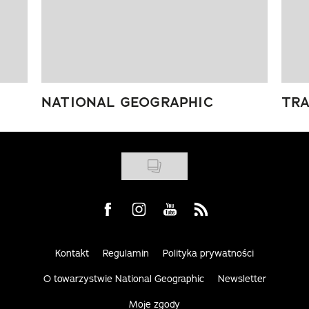
NATIONAL GEOGRAPHIC
TRA
Visit us on Facebook
Visit us on Instagram
Visit us on Youtube
Visit us on Rss
Kontakt
Regulamin
Polityka prywatności
O towarzystwie National Geographic
Newsletter
Moje zgody