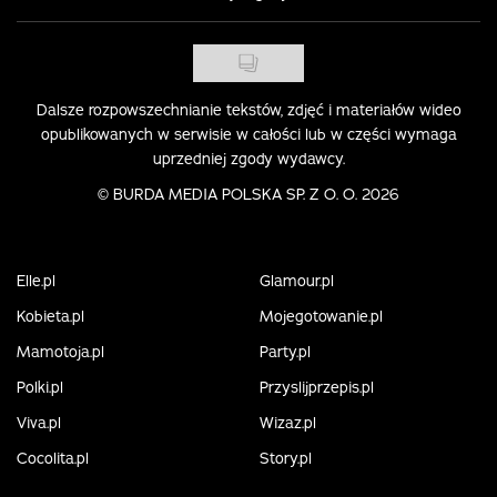
Dalsze rozpowszechnianie tekstów, zdjęć i materiałów wideo
opublikowanych w serwisie w całości lub w części wymaga
uprzedniej zgody wydawcy.
©
BURDA MEDIA POLSKA SP. Z O. O. 2026
Elle.pl
Glamour.pl
Kobieta.pl
Mojegotowanie.pl
Mamotoja.pl
Party.pl
Polki.pl
Przyslijprzepis.pl
Viva.pl
Wizaz.pl
Cocolita.pl
Story.pl