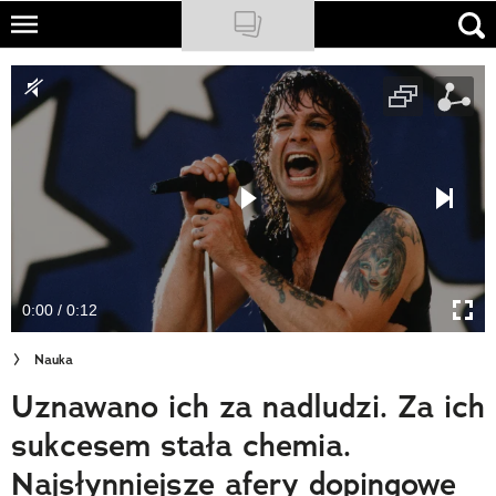
Skip
to
NATIONAL GEOGRAPHIC
main
content
TRAVELER
PODCASTY
Sklep
Newsletter
0:00 / 0:12
Cuda Polski
Nauka
Wielki Konkurs Fotograficzny
Uznawano ich za nadludzi. Za ich
Trendbook Podróżniczy
sukcesem stała chemia.
Polecane
Najsłynniejsze afery dopingowe