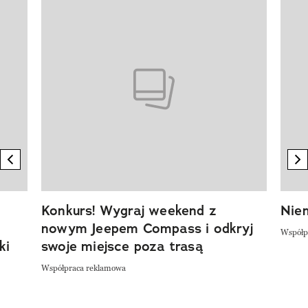
Pokazywanie elementu 1 z 20
previous element
n
Konkurs! Wygraj weekend z
Niem
nowym Jeepem Compass i odkryj
Współp
ki
swoje miejsce poza trasą
Współpraca reklamowa