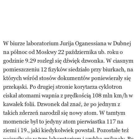
W biurze laboratorium Jurija Oganessiana w Dubnej
na północ od Moskwy 22 października ub. roku o
godzinie 9.29 rozległ się dźwięk dzwonka. W ciasnym
pomieszczeniu 12 fizyków siedziało przy biurkach, na
których wśród stosów dokumentów poniewierały się
przekąski. Po drugiej stronie korytarza cyklotron
ciskał atomami wapnia z prędkością 108 mln km/h w
kawałek folii. Dzwonek dał znać, że po jednym z
takich zderzeń narodził się nowy atom. W tamtym
momencie był to jedyny atom pierwiastka 117 na
ziemi i 19., jaki kiedykolwiek powstał. Pozostałe też
pojawiły się w tym laboratorium i szybko zniknęły. Po