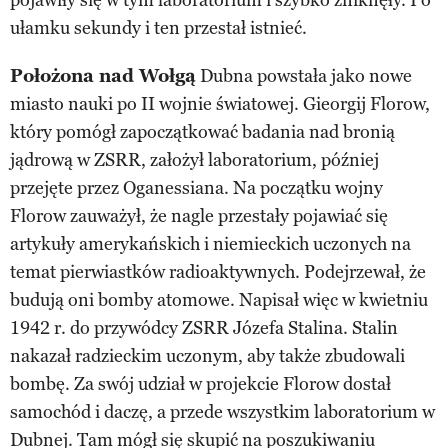
ułamku sekundy i ten przestał istnieć.
Położona nad Wołgą
Dubna powstała jako nowe
miasto nauki po II wojnie światowej. Gieorgij Florow,
który pomógł zapoczątkować badania nad bronią
jądrową w ZSRR, założył laboratorium, później
przejęte przez Oganessiana. Na początku wojny
Florow zauważył, że nagle przestały pojawiać się
artykuły amerykańskich i niemieckich uczonych na
temat pierwiastków radioaktywnych. Podejrzewał, że
budują oni bomby atomowe. Napisał więc w kwietniu
1942 r. do przywódcy ZSRR Józefa Stalina. Stalin
nakazał radzieckim uczonym, aby także zbudowali
bombę. Za swój udział w projekcie Florow dostał
samochód i daczę, a przede wszystkim laboratorium w
Dubnej. Tam mógł się skupić na poszukiwaniu