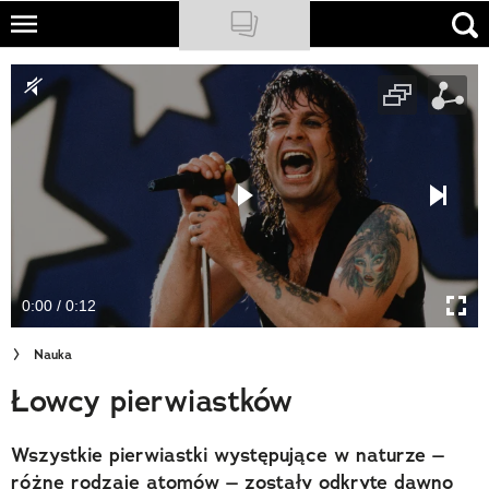
Skip
to
NATIONAL GEOGRAPHIC
main
content
TRAVELER
PODCASTY
Sklep
Newsletter
0:00 / 0:12
Cuda Polski
Nauka
Wielki Konkurs Fotograficzny
Łowcy pierwiastków
Trendbook Podróżniczy
Wszystkie pierwiastki występujące w naturze –
Polecane
różne rodzaje atomów – zostały odkryte dawno