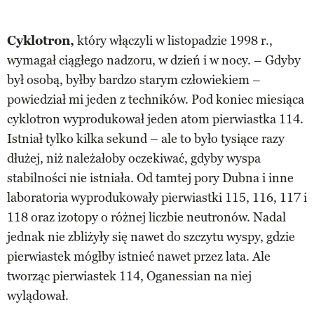
Cyklotron,
który włączyli w listopadzie 1998 r.,
wymagał ciągłego nadzoru, w dzień i w nocy. – Gdyby
był osobą, byłby bardzo starym człowiekiem –
powiedział mi jeden z techników. Pod koniec miesiąca
cyklotron wyprodukował jeden atom pierwiastka 114.
Istniał tylko kilka sekund – ale to było tysiące razy
dłużej, niż należałoby oczekiwać, gdyby wyspa
stabilności nie istniała. Od tamtej pory Dubna i inne
laboratoria wyprodukowały pierwiastki 115, 116, 117 i
118 oraz izotopy o różnej liczbie neutronów. Nadal
jednak nie zbliżyły się nawet do szczytu wyspy, gdzie
pierwiastek mógłby istnieć nawet przez lata. Ale
tworząc pierwiastek 114, Oganessian na niej
wylądował.