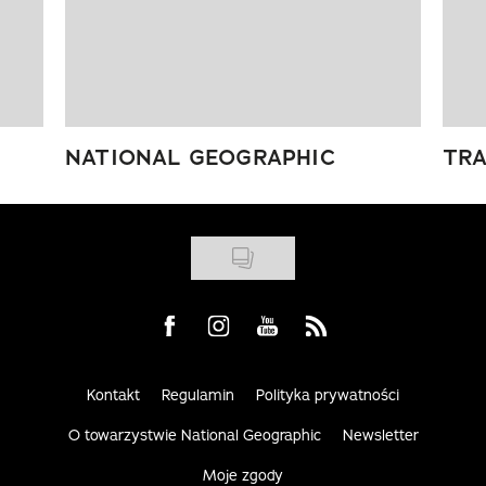
NATIONAL GEOGRAPHIC
TRA
Visit us on Facebook
Visit us on Instagram
Visit us on Youtube
Visit us on Rss
Kontakt
Regulamin
Polityka prywatności
O towarzystwie National Geographic
Newsletter
Moje zgody