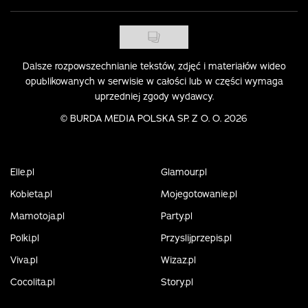
Dalsze rozpowszechnianie tekstów, zdjęć i materiałów wideo
opublikowanych w serwisie w całości lub w części wymaga
uprzedniej zgody wydawcy.
©
BURDA MEDIA POLSKA SP. Z O. O. 2026
Elle.pl
Glamour.pl
Kobieta.pl
Mojegotowanie.pl
Mamotoja.pl
Party.pl
Polki.pl
Przyslijprzepis.pl
Viva.pl
Wizaz.pl
Cocolita.pl
Story.pl