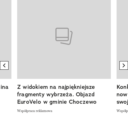
Pokazywanie elementu 1 z 20
previous element
n
ina
Z widokiem na najpiękniejsze
Kon
fragmenty wybrzeża. Objazd
now
EuroVelo w gminie Choczewo
swoj
Współpraca reklamowa
Współp