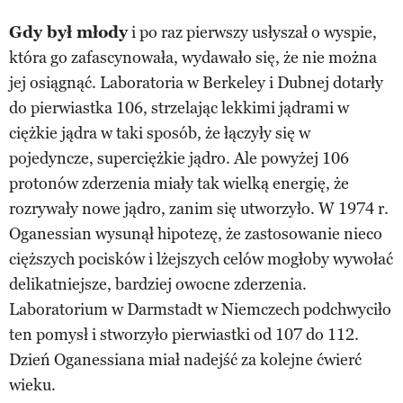
Gdy był młody
i po raz pierwszy usłyszał o wyspie,
która go zafascynowała, wydawało się, że nie można
jej osiągnąć. Laboratoria w Berkeley i Dubnej dotarły
do pierwiastka 106, strzelając lekkimi jądrami w
ciężkie jądra w taki sposób, że łączyły się w
pojedyncze, superciężkie jądro. Ale powyżej 106
protonów zderzenia miały tak wielką energię, że
rozrywały nowe jądro, zanim się utworzyło. W 1974 r.
Oganessian wysunął hipotezę, że zastosowanie nieco
cięższych pocisków i lżejszych celów mogłoby wywołać
delikatniejsze, bardziej owocne zderzenia.
Laboratorium w Darmstadt w Niemczech podchwyciło
ten pomysł i stworzyło pierwiastki od 107 do 112.
Dzień Oganessiana miał nadejść za kolejne ćwierć
wieku.