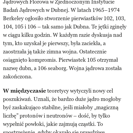
Jądrowych Florowa w Zjednoczonym Instytucie
Badań Jądrowych w Dubnej. W latach 1965–1974
Berkeley ogłosiło stworzenie pierwiastków 102, 103,
104, 105 i 106 – tak samo jak Dubna. Te jętki zginęły
w ciągu kilku godzin. W każdym razie dyskusja nad
tym, kto uzyskał je pierwszy, była zaciekła, a
zaostrzała ją także zimna wojna. Ostatecznie
osiągnięto kompromis. Pierwiastek 105 otrzymał
nazwę dubn, a 106 seaborg. Wojna jądrowa została
zakończona.
W międzyczasie
teoretycy wytyczyli nowy cel
poszukiwań. Uznali, że bardzo duże jądro mogłoby
być zaskakująco stabilne, jeśli miałoby „magiczną
liczbę” protonów i neutronów – dość, by tylko
wypełnić powłoki, jakie zajmują cząstki. To
spostrzeżenie, gdyby okazało się prawdziwe,