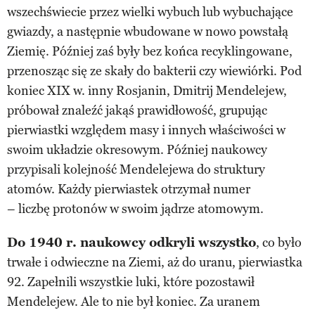
wszechświecie przez wielki wybuch lub wybuchające
gwiazdy, a następnie wbudowane w nowo powstałą
Ziemię. Później zaś były bez końca recyklingowane,
przenosząc się ze skały do bakterii czy wiewiórki. Pod
koniec XIX w. inny Rosjanin, Dmitrij Mendelejew,
próbował znaleźć jakąś prawidłowość, grupując
pierwiastki względem masy i innych właściwości w
swoim układzie okresowym. Później naukowcy
przypisali kolejność Mendelejewa do struktury
atomów. Każdy pierwiastek otrzymał numer
– liczbę protonów w swoim jądrze atomowym.
Do 1940 r. naukowcy odkryli wszystko
, co było
trwałe i odwieczne na Ziemi, aż do uranu, pierwiastka
92. Zapełnili wszystkie luki, które pozostawił
Mendelejew. Ale to nie był koniec. Za uranem