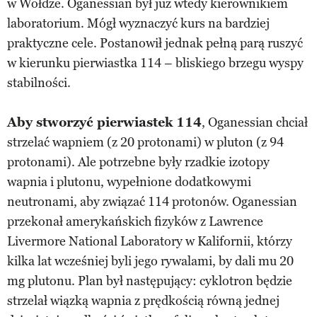
w Wołdze. Oganessian był już wtedy kierownikiem
laboratorium. Mógł wyznaczyć kurs na bardziej
praktyczne cele. Postanowił jednak pełną parą ruszyć
w kierunku pierwiastka 114 – bliskiego brzegu wyspy
stabilności.
Aby stworzyć pierwiastek 114
, Oganessian chciał
strzelać wapniem (z 20 protonami) w pluton (z 94
protonami). Ale potrzebne były rzadkie izotopy
wapnia i plutonu, wypełnione dodatkowymi
neutronami, aby związać 114 protonów. Oganessian
przekonał amerykańskich fizyków z Lawrence
Livermore National Laboratory w Kalifornii, którzy
kilka lat wcześniej byli jego rywalami, by dali mu 20
mg plutonu. Plan był następujący: cyklotron będzie
strzelał wiązką wapnia z prędkością równą jednej