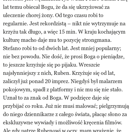
lat temu obiecał Bogu, że da się ukrzyżować za
uleczenie chorej żony. Od tego czasu robi to
regularnie. Jest rekordzistą – nikt nie wytrzymuje na
krzyżu tak długo, a więc 15 min. W kraju kochającym
kulturę macho daje mu to pozycję strongmana.
Stefano robi to od dwóch lat. Jest mniej popularny;
nie bez powodu. Nie dość, że prosi Boga o pieniądze,
to jeszcze krzyżuje się po pijaku. Wreszcie
najsłynniejszy z nich, Ruben. Krzyżuje się od lat,
zaliczył już ponad 20 imprez. Niegdyś był malarzem
pokojowym, spadł z platformy i nic mu się nie stało.
Uznał to za znak od Boga. W podzięce daje się
przybijać co roku. Już nie musi malować; pielgrzymują
do niego dziennikarze z całego świata, płacąc słono za
ekskluzywne wywiady i możliwość kręcenia filmów.
Ale gdy patrzę Rubenowi w oczy, mam wrażenie, że