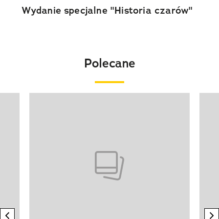
Wydanie specjalne "Historia czarów"
Polecane
Pokazywanie elementu 1 z 20
previous element
n