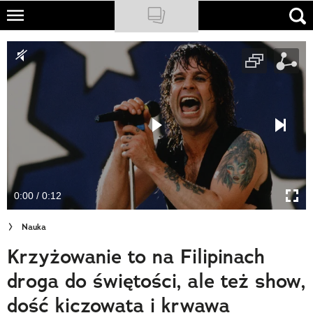
Skip
to
NATIONAL GEOGRAPHIC
main
content
TRAVELER
PODCASTY
Sklep
Newsletter
0:00 / 0:12
Cuda Polski
Nauka
Wielki Konkurs Fotograficzny
Krzyżowanie to na Filipinach
Trendbook Podróżniczy
droga do świętości, ale też show,
Polecane
dość kiczowata i krwawa