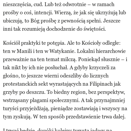
nieszczęścia, cud. Lub też odwrotnie – w ramach
prośby o coś, intencji. Wierzą, że jak się ukrzyżują lub
ubiczują, to Bóg prośbę z pewnością spełni. Jeszcze
inni tak rozumieją dochodzenie do świętości.
Kościół praktyki te potępia. Ale to Kościoły odległe:
ten w Manili i ten w Watykanie. Lokalni hierarchowie
przeważnie na ten temat milczą. Poniekąd słusznie – i
tak nikt by ich nie posłuchał. A gdyby krzyczeli za
głośno, to jeszcze wierni odeszliby do licznych
protestanckich sekt wyrastających na Filipinach jak
grzyby po deszczu. To biedny region, bez perspektyw,
wstrząsany plagami społecznymi. A tak przynajmniej
turyści przyjeżdżają, pieniądze zostawiają i wszyscy na
tym zyskują. W ten sposób przedstawienie trwa dalej.
I trwać będzie, dopóki kolejny turysta jadący na