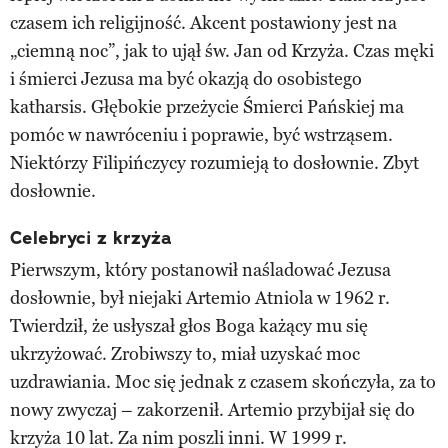
czasem ich religijność. Akcent postawiony jest na
„ciemną noc”, jak to ujął św. Jan od Krzyża. Czas męki
i śmierci Jezusa ma być okazją do osobistego
katharsis. Głębokie przeżycie Śmierci Pańskiej ma
pomóc w nawróceniu i poprawie, być wstrząsem.
Niektórzy Filipińczycy rozumieją to dosłownie. Zbyt
dosłownie.
Celebryci z krzyża
Pierwszym, który postanowił naśladować Jezusa
dosłownie, był niejaki Artemio Atniola w 1962 r.
Twierdził, że usłyszał głos Boga każący mu się
ukrzyżować. Zrobiwszy to, miał uzyskać moc
uzdrawiania. Moc się jednak z czasem skończyła, za to
nowy zwyczaj – zakorzenił. Artemio przybijał się do
krzyża 10 lat. Za nim poszli inni. W 1999 r.