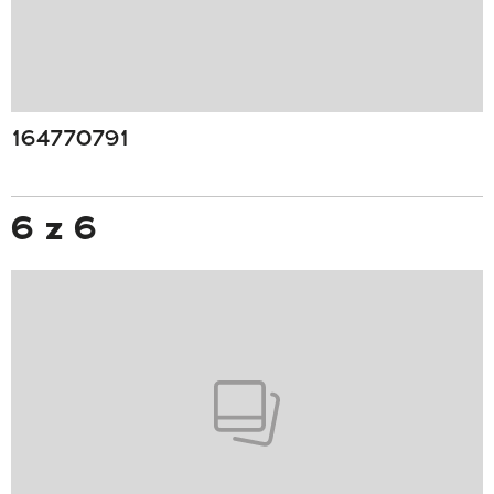
164770791
6 z 6