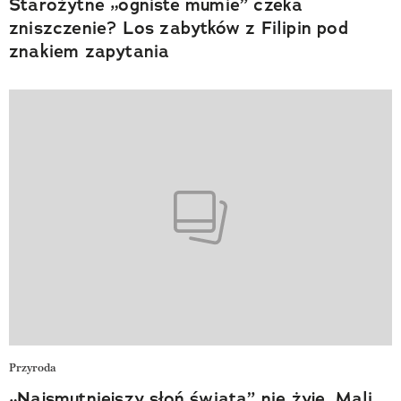
Starożytne „ogniste mumie” czeka
zniszczenie? Los zabytków z Filipin pod
znakiem zapytania
Przyroda
„Najsmutniejszy słoń świata” nie żyje. Mali