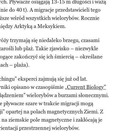
ch. Pływacze osiągają 13-15 m długości i ważą
ie do 40 t). A migracje przedstawicieli tego
ższe wśród wszystkich wielorybów. Rocznie
między Arktyką a Meksykiem.
róży trzymają się niedaleko brzegu, czasami
arośli lub plaż. Takie zjawisko – niezwykle
ogące zakończyć się ich śmiercią – określane
each – plaża).
ingu” eksperci zajmują się już od lat.
yniki opisano w czasopiśmie
„Current Biology”
łądzeniem” wielorybów a burzami słonecznymi.
 pływacze szare w trakcie migracji mogą
ji” opartej na polach magnetycznych Ziemi. Z
 na ziemskie pole magnetyczne i zakłócają je
rientacji przestrzennej wielorybów.