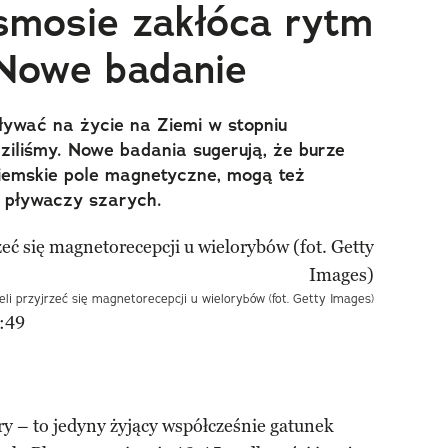
smosie zakłóca rytm
 Nowe badanie
ywać na życie na Ziemi w stopniu
dziliśmy. Nowe badania sugerują, że burze
ziemskie pole magnetyczne, mogą też
 pływaczy szarych.
li przyjrzeć się magnetorecepcji u wielorybów (fot. Getty Images)
:49
ary – to jedyny żyjący współcześnie gatunek