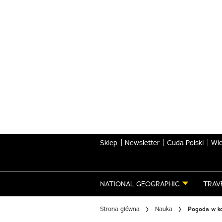
Skip
to
main
content
Sklep
Newsletter
Cuda Polski
Wie
NATIONAL GEOGRAPHIC
TRAV
Strona główna
Nauka
Pogoda w ko