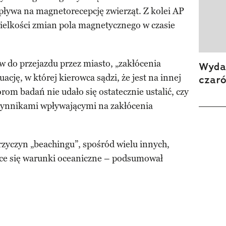
pływa na magnetorecepcję zwierząt. Z kolei AP
elkości zmian pola magnetycznego w czasie
 do przejazdu przez miasto, „zakłócenia
Wydan
cję, w której kierowca sądzi, że jest na innej
czar
orom badań nie udało się ostatecznie ustalić, czy
zynnikami wpływającymi na zakłócenia
rzyczyn „beachingu”, spośród wielu innych,
jące się warunki oceaniczne – podsumował