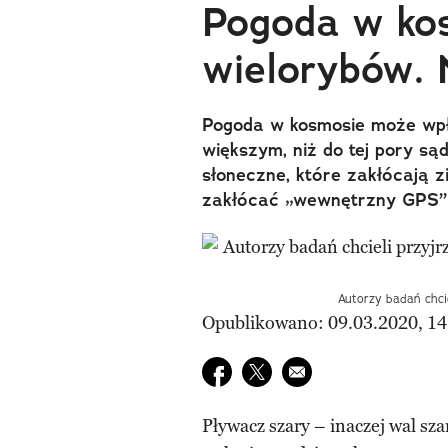
Pogoda w ko
wielorybów.
Pogoda w kosmosie może wpł
większym, niż do tej pory są
słoneczne, które zakłócają 
zakłócać „wewnętrzny GPS”
Autorzy badań chcie
Opublikowano: 09.03.2020, 14
Udostępnij na facebook
Udostępnij na twitter
E-mail do przyjaciela
Pływacz szary – inaczej wal sz