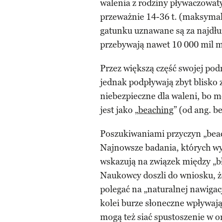
walenia z rodziny pływaczowaty
przeważnie 14-36 t. (maksymaln
gatunku uznawane są za najdłu
przebywają nawet 10 000 mil 
Przez większą część swojej pod
jednak podpływają zbyt blisko z
niebezpieczne dla waleni, bo m
jest jako „
beaching
” (od ang. b
Poszukiwaniami przyczyn „beach
Najnowsze badania, których w
wskazują na związek między „b
Naukowcy doszli do wniosku, że
polegać na „naturalnej nawigac
kolei burze słoneczne wpływają
mogą też siać spustoszenie w o