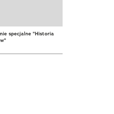
ie specjalne "Historia
ów"