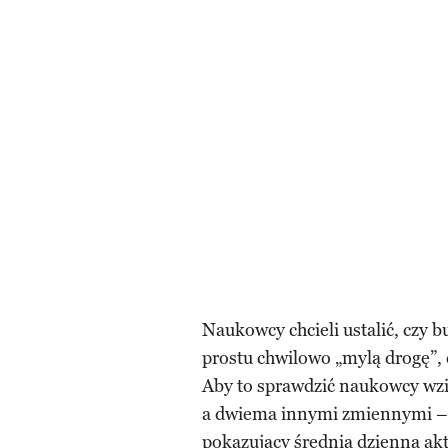
Naukowcy chcieli ustalić, czy b
prostu chwilowo „mylą drogę”, c
Aby to sprawdzić naukowcy wzi
a dwiema innymi zmiennymi – c
pokazujący średnią dzienną a