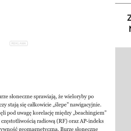
Pokazy
urze słoneczne sprawiają, że wieloryby po
zy stają się całkowicie „ślepe” nawigacyjnie.
ęli pod uwagę korelację między „beachingiem”
zęstotliwością radiową (RF) oraz AP-indeks
ktywność geomagnetyczną. Burze słoneczne