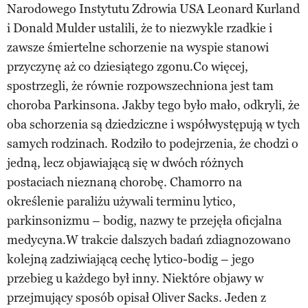
Narodowego Instytutu Zdrowia USA Leonard Kurland
i Donald Mulder ustalili, że to niezwykle rzadkie i
zawsze śmiertelne schorzenie na wyspie stanowi
przyczynę aż co dziesiątego zgonu.Co więcej,
spostrzegli, że równie rozpowszechniona jest tam
choroba Parkinsona. Jakby tego było mało, odkryli, że
oba schorzenia są dziedziczne i współwystępują w tych
samych rodzinach. Rodziło to podejrzenia, że chodzi o
jedną, lecz objawiającą się w dwóch różnych
postaciach nieznaną chorobę. Chamorro na
określenie paraliżu używali terminu lytico,
parkinsonizmu – bodig, nazwy te przejęła oficjalna
medycyna.W trakcie dalszych badań zdiagnozowano
kolejną zadziwiającą cechę lytico-bodig – jego
przebieg u każdego był inny. Niektóre objawy w
przejmujący sposób opisał Oliver Sacks. Jeden z