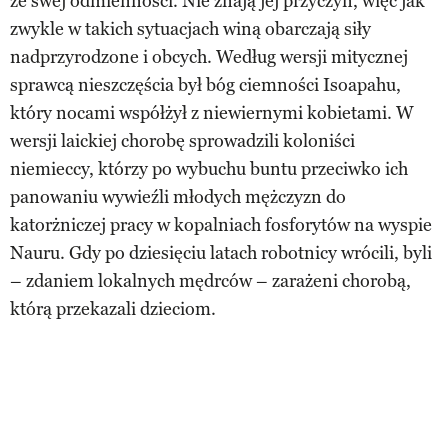
ze swej odmienności. Nie znają jej przyczyn, więc jak
zwykle w takich sytuacjach winą obarczają siły
nadprzyrodzone i obcych. Według wersji mitycznej
sprawcą nieszczęścia był bóg ciemności Isoapahu,
który nocami współżył z niewiernymi kobietami. W
wersji laickiej chorobę sprowadzili koloniści
niemieccy, którzy po wybuchu buntu przeciwko ich
panowaniu wywieźli młodych mężczyzn do
katorżniczej pracy w kopalniach fosforytów na wyspie
Nauru. Gdy po dziesięciu latach robotnicy wrócili, byli
– zdaniem lokalnych mędrców – zarażeni chorobą,
którą przekazali dzieciom.