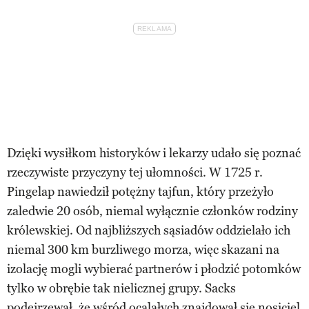
Dzięki wysiłkom historyków i lekarzy udało się poznać
rzeczywiste przyczyny tej ułomności. W 1725 r.
Pingelap nawiedził potężny tajfun, który przeżyło
zaledwie 20 osób, niemal wyłącznie członków rodziny
królewskiej. Od najbliższych sąsiadów oddzielało ich
niemal 300 km burzliwego morza, więc skazani na
izolację mogli wybierać partnerów i płodzić potomków
tylko w obrębie tak nielicznej grupy. Sacks
podejrzewał, że wśród ocalałych znajdował się nosiciel