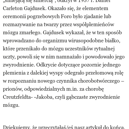
„śmiejącą się śmiercią”, odkrył w 1957 r. Daniel
Carleton Gajdusek. Okazało się, że elementem
ceremonii pogrzebowych Foro było zjadanie lub
rozmazywanie na twarzy przez współplemieńców
mózgu zmarłego. Gajdusek wykazał, że w ten sposób
wprowadzano do organizmu wirusopodobne białko,
które przenikało do mózgu uczestników rytualnej
uczty, powoli się w nim namnażało i powodowało jego
zwyrodnienie. Odkrycie dotyczące pozornie jednego
plemienia z dalekiej wyspy odegrało przełomową rolę
w rozpoznaniu nowego czynnika chorobotwórczego –
prionów, odpowiedzialnych m.in. za chorobę
Creutzfeldta- -Jakoba, czyli gąbczaste zwyrodnienie
mózgu.
Dziękujemy, że przeczytałaś/eś nasz artykuł do końca.