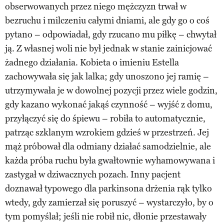
obserwowanych przez niego mężczyzn trwał w
bezruchu i milczeniu całymi dniami, ale gdy go o coś
pytano – odpowiadał, gdy rzucano mu piłkę – chwytał
ją. Z własnej woli nie był jednak w stanie zainicjować
żadnego działania. Kobieta o imieniu Estella
zachowywała się jak lalka; gdy unoszono jej ramię –
utrzymywała je w dowolnej pozycji przez wiele godzin,
gdy kazano wykonać jakąś czynność – wyjść z domu,
przyłączyć się do śpiewu – robiła to automatycznie,
patrząc szklanym wzrokiem gdzieś w przestrzeń. Jej
mąż próbował dla odmiany działać samodzielnie, ale
każda próba ruchu była gwałtownie wyhamowywana i
zastygał w dziwacznych pozach. Inny pacjent
doznawał typowego dla parkinsona drżenia rąk tylko
wtedy, gdy zamierzał się poruszyć – wystarczyło, by o
tym pomyślał; jeśli nie robił nic, dłonie przestawały