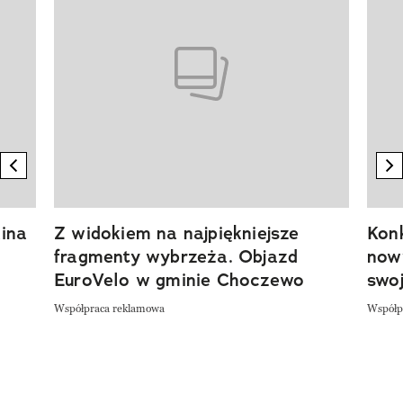
previous element
n
ina
Z widokiem na najpiękniejsze
Kon
fragmenty wybrzeża. Objazd
now
EuroVelo w gminie Choczewo
swoj
Współpraca reklamowa
Współp