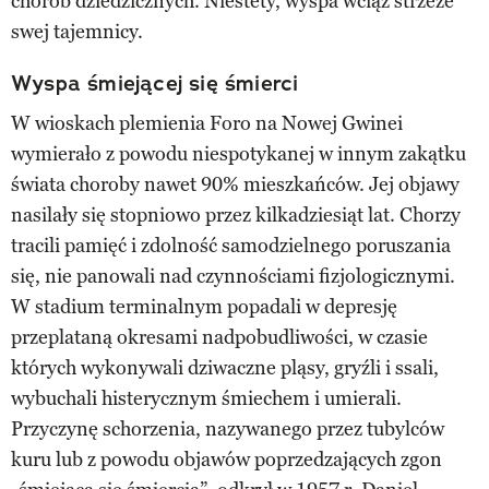
chorób dziedzicznych. Niestety, wyspa wciąż strzeże
swej tajemnicy.
Wyspa śmiejącej się śmierci
W wioskach plemienia Foro na Nowej Gwinei
wymierało z powodu niespotykanej w innym zakątku
świata choroby nawet 90% mieszkańców. Jej objawy
nasilały się stopniowo przez kilkadziesiąt lat. Chorzy
tracili pamięć i zdolność samodzielnego poruszania
się, nie panowali nad czynnościami fizjologicznymi.
W stadium terminalnym popadali w depresję
przeplataną okresami nadpobudliwości, w czasie
których wykonywali dziwaczne pląsy, gryźli i ssali,
wybuchali histerycznym śmiechem i umierali.
Przyczynę schorzenia, nazywanego przez tubylców
kuru lub z powodu objawów poprzedzających zgon