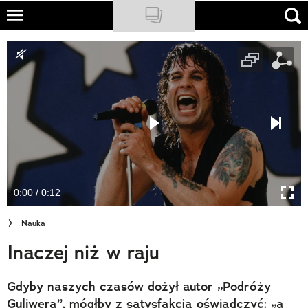
Skip
to
NATIONAL GEOGRAPHIC
main
content
TRAVELER
PODCASTY
Sklep
Newsletter
0:00 / 0:12
Cuda Polski
Nauka
Wielki Konkurs Fotograficzny
Inaczej niż w raju
Trendbook Podróżniczy
Gdyby naszych czasów dożył autor „Podróży
Polecane
Guliwera”, mógłby z satysfakcją oświadczyć: „a