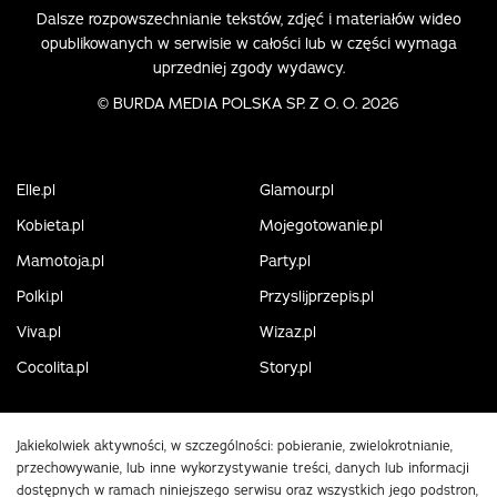
Dalsze rozpowszechnianie tekstów, zdjęć i materiałów wideo
opublikowanych w serwisie w całości lub w części wymaga
uprzedniej zgody wydawcy.
©
BURDA MEDIA POLSKA SP. Z O. O. 2026
Elle.pl
Glamour.pl
Kobieta.pl
Mojegotowanie.pl
Mamotoja.pl
Party.pl
Polki.pl
Przyslijprzepis.pl
Viva.pl
Wizaz.pl
Cocolita.pl
Story.pl
Jakiekolwiek aktywności, w szczególności: pobieranie, zwielokrotnianie,
przechowywanie, lub inne wykorzystywanie treści, danych lub informacji
dostępnych w ramach niniejszego serwisu oraz wszystkich jego podstron,