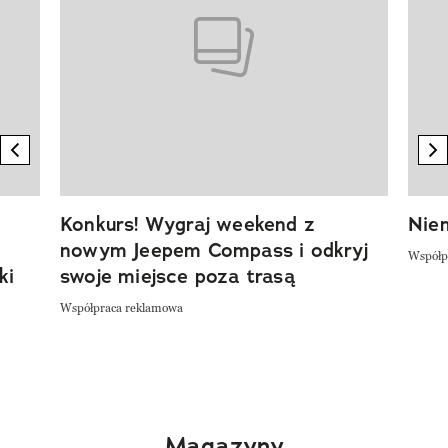
previous element
n
Konkurs! Wygraj weekend z
Niem
nowym Jeepem Compass i odkryj
Współp
ki
swoje miejsce poza trasą
Współpraca reklamowa
Magazyny