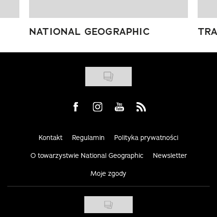
NATIONAL GEOGRAPHIC
TRA
Visit us on Facebook
Visit us on Instagram
Visit us on Youtube
Visit us on Rss
Kontakt
Regulamin
Polityka prywatności
O towarzystwie National Geographic
Newsletter
Moje zgody