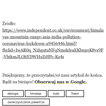
Źródło:
https://www.independent.co.uk/environment/himala
yas-mountain-range-asia-india-pollution-
coronavirus-lockdown-a9456446.html?
fbclid=IwAR0q_NzhgatuNFqNmskfeaEKbngoK8ys9F
-VhtkmJLOhYDWHxDJfPc-Kz4s
Dziękujemy, że przeczytałaś/eś nasz artykuł do końca.
Bądź na bieżąco!
Obserwuj nas w Google.
ekologia
himalaje
indie
Travel
zanieczyszczenia powietrza