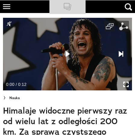
Skip
to
NATIONAL GEOGRAPHIC
main
content
TRAVELER
PODCASTY
Sklep
Newsletter
0:00 / 0:12
Cuda Polski
Nauka
Wielki Konkurs Fotograficzny
Himalaje widoczne pierwszy raz
Trendbook Podróżniczy
od wielu lat z odległości 200
Polecane
km. Za sprawą czystszego