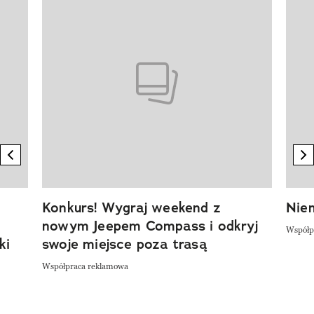
Pokazywanie elementu 1 z 20
previous element
n
Konkurs! Wygraj weekend z
Niem
nowym Jeepem Compass i odkryj
Współp
ki
swoje miejsce poza trasą
Współpraca reklamowa