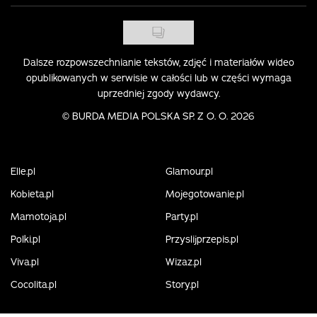
Dalsze rozpowszechnianie tekstów, zdjęć i materiałów wideo
opublikowanych w serwisie w całości lub w części wymaga
uprzedniej zgody wydawcy.
©
BURDA MEDIA POLSKA SP. Z O. O. 2026
Elle.pl
Glamour.pl
Kobieta.pl
Mojegotowanie.pl
Mamotoja.pl
Party.pl
Polki.pl
Przyslijprzepis.pl
Viva.pl
Wizaz.pl
Cocolita.pl
Story.pl