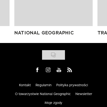
NATIONAL GEOGRAPHIC
TRA
Visit us on Facebook
Visit us on Instagram
Visit us on Youtube
Visit us on Rss
Kontakt
Regulamin
Polityka prywatności
O towarzystwie National Geographic
Newsletter
Moje zgody