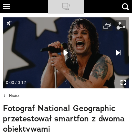
Skip
to
NATIONAL GEOGRAPHIC
main
content
TRAVELER
PODCASTY
Sklep
Newsletter
0:00 / 0:12
Cuda Polski
Nauka
Wielki Konkurs Fotograficzny
Fotograf National Geographic
Trendbook Podróżniczy
przetestował smartfon z dwoma
Polecane
obiektywami