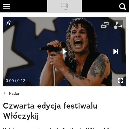
Skip
to
NATIONAL GEOGRAPHIC
main
content
TRAVELER
PODCASTY
Sklep
Newsletter
0:00 / 0:12
Cuda Polski
Nauka
Wielki Konkurs Fotograficzny
Czwarta edycja festiwalu
Trendbook Podróżniczy
Włóczykij
Polecane