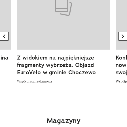
previous element
n
ina
Z widokiem na najpiękniejsze
Kon
fragmenty wybrzeża. Objazd
now
EuroVelo w gminie Choczewo
swoj
Współpraca reklamowa
Współp
Magazyny