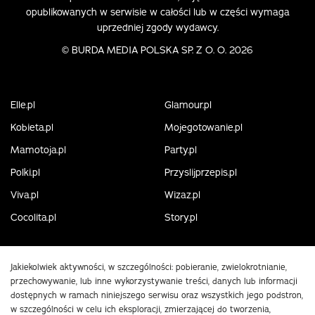
opublikowanych w serwisie w całości lub w części wymaga
uprzedniej zgody wydawcy.
©
BURDA MEDIA POLSKA SP. Z O. O. 2026
Elle.pl
Glamour.pl
Kobieta.pl
Mojegotowanie.pl
Mamotoja.pl
Party.pl
Polki.pl
Przyslijprzepis.pl
Viva.pl
Wizaz.pl
Cocolita.pl
Story.pl
Jakiekolwiek aktywności, w szczególności: pobieranie, zwielokrotnianie,
przechowywanie, lub inne wykorzystywanie treści, danych lub informacji
dostępnych w ramach niniejszego serwisu oraz wszystkich jego podstron,
w szczególności w celu ich eksploracji, zmierzającej do tworzenia,