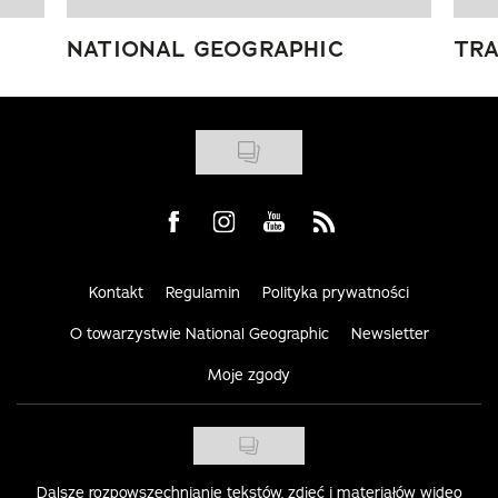
NATIONAL GEOGRAPHIC
TRA
Visit us on Facebook
Visit us on Instagram
Visit us on Youtube
Visit us on Rss
Kontakt
Regulamin
Polityka prywatności
O towarzystwie National Geographic
Newsletter
Moje zgody
Dalsze rozpowszechnianie tekstów, zdjęć i materiałów wideo