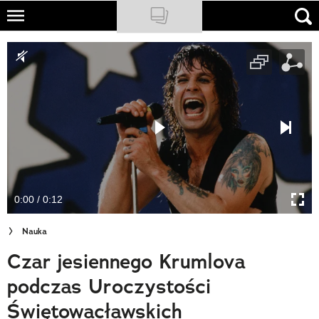
Skip
to
NATIONAL GEOGRAPHIC
main
content
TRAVELER
PODCASTY
Sklep
Newsletter
0:00 / 0:12
Cuda Polski
Nauka
Wielki Konkurs Fotograficzny
Czar jesiennego Krumlova
Trendbook Podróżniczy
podczas Uroczystości
Polecane
Świętowacławskich