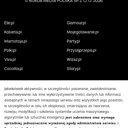
©
BURDA MEDIA POLSKA SP. Z O. O. 2026
Elle.pl
Glamour.pl
Kobieta.pl
Mojegotowanie.pl
Mamotoja.pl
Party.pl
Polki.pl
Przyslijprzepis.pl
Viva.pl
Wizaz.pl
Cocolita.pl
Story.pl
Jakiekolwiek aktywności, w szczególności: pobieranie, zwielokrotnianie,
przechowywanie, lub inne wykorzystywanie treści, danych lub informacji
dostępnych w ramach niniejszego serwisu oraz wszystkich jego podstron,
w szczególności w celu ich eksploracji, zmierzającej do tworzenia,
rozwoju, modyfikacji i szkolenia systemów uczenia maszynowego,
algorytmów lub sztucznej inteligencji
jest zabronione oraz wymaga
uprzedniej, jednoznacznie wyrażonej zgody administratora serwisu –