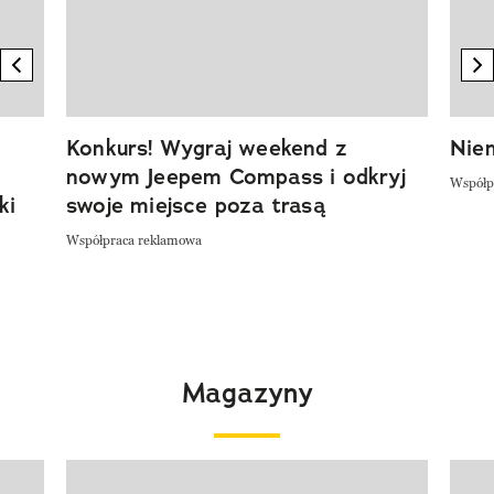
previous element
n
Konkurs! Wygraj weekend z
Niem
nowym Jeepem Compass i odkryj
Współp
ki
swoje miejsce poza trasą
Współpraca reklamowa
Magazyny