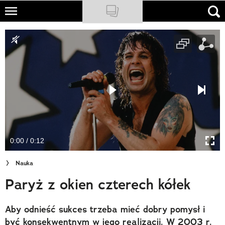
Skip
to
NATIONAL GEOGRAPHIC
main
content
TRAVELER
PODCASTY
Sklep
Newsletter
0:00 / 0:12
Cuda Polski
Nauka
Wielki Konkurs Fotograficzny
Paryż z okien czterech kółek
Trendbook Podróżniczy
Aby odnieść sukces trzeba mieć dobry pomysł i
Polecane
być konsekwentnym w jego realizacji. W 2003 r.