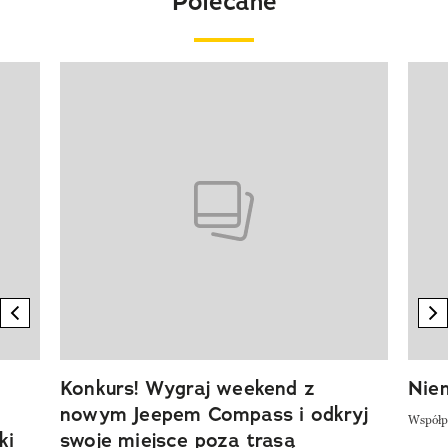
Polecane
Pokazywanie elementu 1 z 20
previous element
n
Konkurs! Wygraj weekend z
Niem
nowym Jeepem Compass i odkryj
Współp
ki
swoje miejsce poza trasą