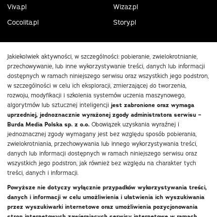
Viva.pl
Wizaz.pl
Cocolita.pl
Story.pl
Jakiekolwiek aktywności, w szczególności: pobieranie, zwielokrotnianie,
przechowywanie, lub inne wykorzystywanie treści, danych lub informacji
dostępnych w ramach niniejszego serwisu oraz wszystkich jego podstron,
w szczególności w celu ich eksploracji, zmierzającej do tworzenia,
rozwoju, modyfikacji i szkolenia systemów uczenia maszynowego,
algorytmów lub sztucznej inteligencji
jest zabronione oraz wymaga
uprzedniej, jednoznacznie wyrażonej zgody administratora serwisu –
Burda Media Polska sp. z o.o.
Obowiązek uzyskania wyraźnej i
jednoznacznej zgody wymagany jest bez względu sposób pobierania,
zwielokrotniania, przechowywania lub innego wykorzystywania treści,
danych lub informacji dostępnych w ramach niniejszego serwisu oraz
wszystkich jego podstron, jak również bez względu na charakter tych
treści, danych i informacji.
Powyższe nie dotyczy wyłącznie przypadków wykorzystywania treści,
danych i informacji w celu umożliwienia i ułatwienia ich wyszukiwania
przez wyszukiwarki internetowe oraz umożliwienia pozycjonowania
stron internetowych zawierających serwisy internetowe w ramach