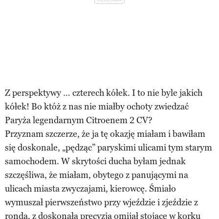
Z perspektywy … czterech kółek. I to nie byle jakich
kółek! Bo któż z nas nie miałby ochoty zwiedzać
Paryża legendarnym Citroenem 2 CV?
Przyznam szczerze, że ja tę okazję miałam i bawiłam
się doskonale, „pędząc” paryskimi ulicami tym starym
samochodem. W skrytości ducha byłam jednak
szczęśliwa, że miałam, obytego z panującymi na
ulicach miasta zwyczajami, kierowcę. Śmiało
wymuszał pierwszeństwo przy wjeździe i zjeździe z
ronda, z doskonałą precyzją omijał stojące w korku