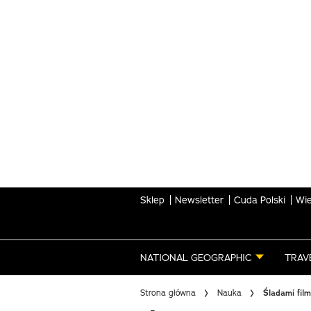
Skip
to
main
content
Sklep
Newsletter
Cuda Polski
Wie
NATIONAL GEOGRAPHIC
TRAV
Strona główna
Nauka
Śladami fil