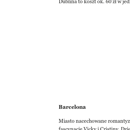
Dublina to koszt ok. 60 zł w je
Barcelona
Miasto nacechowane romantyz
fascynacje Vicky i Cristiny. D