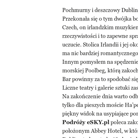
Pochmurny i deszczowy Dublin
Przekonała się o tym dwójka b
Czech, on irlandzkim muzykiem 
rzeczywistości i to zapewne spra
uczucie. Stolica Irlandii i jej 
ma nic bardziej romantycznego,
Innym pomysłem na spędzenie c
morskiej Poolbeg, którą zakoc
Bar powinny za to spodobać si
Liczne teatry i galerie sztuki 
Na zakończenie dnia warto odb
tylko dla pieszych moście Ha’p
piękny widok na usypiające po
Podróży eSKY.pl
poleca zak
położonym Abbey Hotel, w który