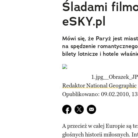
Śladami fil
eSKY.pl
Mówi się, że Paryż jest mias
na spędzenie romantycznego 
bilety lotnicze i hotele właśni
Redaktor National Geographic
Opublikowano: 09.02.2010, 13
Udostępnij na facebook
Udostępnij na twitter
E-mail do przyjaciela
A przecież w całej Europie są 
głośnych historii miłosnych. 