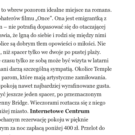
 to wbrew pozorom idealne miejsce na romans.
ohaterów filmu „Once”. Ona jest emigrantką z
– nie potrafią dopasować się do otaczającej
wia, że lgną do siebie i rodzi się między nimi
okolice są dobrym tłem opowieści o miłości. Nie
 niż spacer tylko we dwoje po pustej plaży.
zasu tylko ze sobą może być wizyta w latarni
hani darzą szczególną sympatią. Okolice Temple
ę parom, które mają artystyczne zamiłowania.
zaspokoją nawet najbardziej wyrafinowane gusta.
yć jeszcze jeden spacer, po przeznaczonym
enny Bridge. Wieczorami roztacza się z niego
niżej miasto.
Internetowe Centrum
ochanym rezerwację pokoju w pięknie
m za noc zapłacą poniżej 400 zł. Przelot do