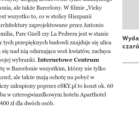
onia, ale także Barcelony. W filmie „Vicky
st wszystko to, co w stolicy Hiszpanii
 architektury zaprojektowane przez Antonio
ilia, Parc Güell czy La Pedrera jest w stanie
Wydan
y tych przepięknych budowli znajduje się ulica
czar
 się nad nią odurzająca woń kwiatów, zachęca
wojej wybranki.
Internetowe Centrum
tę w Barcelonie wszystkim, którzy nie tylko
end, ale także mają ochotę na pobyć w
niczy zakupiony poprzez eSKY.pl to koszt ok. 60
doba w czterogwiazdkowym hotelu Aparthotel
400 zł dla dwóch osób.