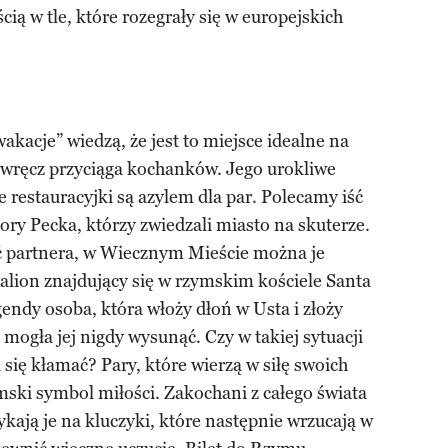
ią w tle, które rozegrały się w europejskich
kacje” wiedzą, że jest to miejsce idealne na
o wręcz przyciąga kochanków. Jego urokliwe
e restauracyjki są azylem dla par. Polecamy iść
ry Pecka, którzy zwiedzali miasto na skuterze.
uć partnera, w Wiecznym Mieście można je
alion znajdujący się w rzymskim kościele Santa
ndy osoba, która włoży dłoń w Usta i złoży
mogła jej nigdy wysunąć. Czy w takiej sytuacji
ię kłamać? Pary, które wierzą w siłę swoich
mski symbol miłości. Zakochani z całego świata
ykają je na kluczyki, które następnie wrzucają w