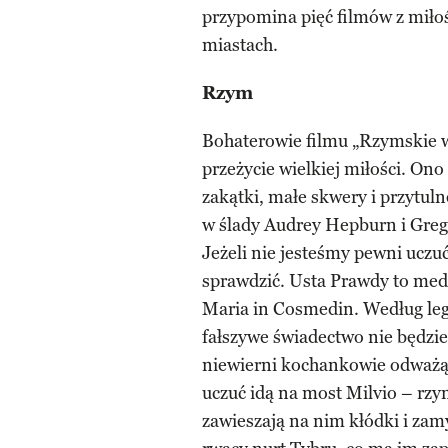
przypomina pięć filmów z miłośc
miastach.
Rzym
Bohaterowie filmu „Rzymskie wa
przeżycie wielkiej miłości. On
zakątki, małe skwery i przytuln
w ślady Audrey Hepburn i Grego
Jeżeli nie jesteśmy pewni ucz
sprawdzić. Usta Prawdy to med
Maria in Cosmedin. Według lege
fałszywe świadectwo nie będzie 
niewierni kochankowie odważą s
uczuć idą na most Milvio – rzy
zawieszają na nim kłódki i zam