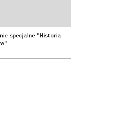
ie specjalne "Historia
ów"