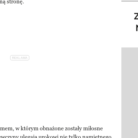
dną stronę.
Pokazy
mem, w którym obnażone zostały miłosne
ziewczyny ulegają urokowi nie tylko namiętnego