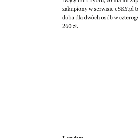
rwący nurt Tybru, co ma im za
zakupiony w serwisie eSKY.pl to
doba dla dwóch osób w cztero
260 zł.