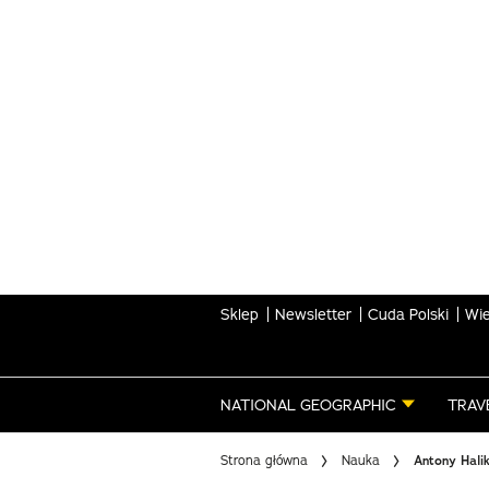
Skip
to
main
content
Sklep
Newsletter
Cuda Polski
Wie
NATIONAL GEOGRAPHIC
TRAV
Strona główna
Nauka
Antony Halik