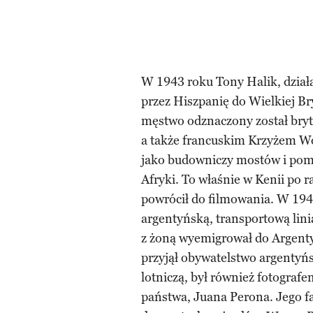
W 1943 roku Tony Halik, dział
przez Hiszpanię do Wielkiej Bry
męstwo odznaczony został bry
a także francuskim Krzyżem W
jako budowniczy mostów i pomo
Afryki. To właśnie w Kenii po r
powrócił do filmowania. W 194
argentyńską, transportową linią
z żoną wyemigrował do Argenty
przyjął obywatelstwo argentyńs
lotniczą, był również fotograf
państwa, Juana Perona. Jego f