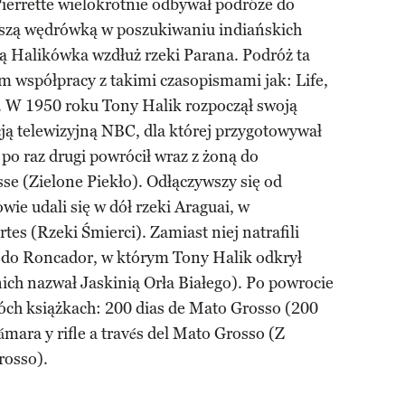
ierrette wielokrotnie odbywał podróże do
wszą wędrówką w poszukiwaniu indiańskich
 Halikówka wzdłuż rzeki Parana. Podróż ta
 współpracy z takimi czasopismami jak: Life,
. W 1950 roku Tony Halik rozpoczął swoją
ją telewizyjną NBC, dla której przygotowywał
po raz drugi powrócił wraz z żoną do
e (Zielone Piekło). Odłączywszy się od
e udali się w dół rzeki Araguai, w
es (Rzeki Śmierci). Zamiast niej natrafili
 do Roncador, w którym Tony Halik odkrył
 nich nazwał Jaskinią Orła Białego). Po powrocie
óch książkach: 200 dias de Mato Grosso (200
mara y rifle a través del Mato Grosso (Z
rosso).