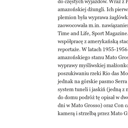
do częstych wyjazdów. Wraz z P
amazońskiej dżungli. Ich pier
plemion była wyprawa żaglówką
zaowocowała m.in. nawiązaniem
Time and Life, Sport Magazine
współpracę z amerykańską stac
reportaże. W latach 1955-1956 
amazońskiego stanu Mato Gross
wyprawy myśliwskiej małżonkowi
poszukiwaniu rzeki Rio das Mort
jednak na górskie pasmo Serra
system tuneli i jaskiń (jedną z
do domu podróż tę opisał w dw
dni w Mato Grosso) oraz Con cá
kamerą i strzelbą przez Mato G