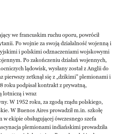
ający we francuskim ruchu oporu, powrócił
tanii. Po wojnie za swoją działalność wojenną i
tyjskimi i polskimi odznaczeniami wojskowymi
ojennym. Po zakończeniu działań wojennych,
cniczych lądowisk, wysłany został z Anglii do
az pierwszy zetknął się z „dzikimi” plemionami i
8 roku podpisał kontrakt z prywatną,
 lotniczą i wraz
ny. W 1952 roku, za zgodą rządu polskiego,
kie. W Buenos Aires prowadził m.in. szkołę
em w ekipie obsługującej ówczesnego szefa
ascynacja plemionami indiańskimi prowadziła