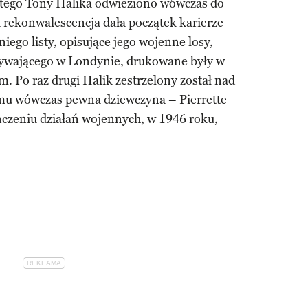
tego Tony Halika odwieziono wówczas do
 rekonwalescencja dała początek karierze
niego listy, opisujące jego wojenne losy,
bywającego w Londynie, drukowane były w
. Po raz drugi Halik zestrzelony został nad
a mu wówczas pewna dziewczyna – Pierrette
ńczeniu działań wojennych, w 1946 roku,