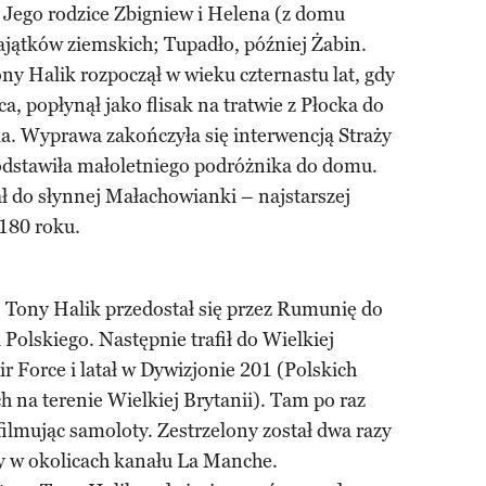
 Jego rodzice Zbigniew i Helena (z domu
ajątków ziemskich; Tupadło, później Żabin.
y Halik rozpoczął w wieku czternastu lat, gdy
ca, popłynął jako flisak na tratwie z Płocka do
. Wyprawa zakończyła się interwencją Straży
 odstawiła małoletniego podróżnika do domu.
ł do słynnej Małachowianki – najstarszej
1180 roku.
 Tony Halik przedostał się przez Rumunię do
 Polskiego. Następnie trafił do Wielkiej
ir Force i latał w Dywizjonie 201 (Polskich
h na terenie Wielkiej Brytanii). Tam po raz
filmując samoloty. Zestrzelony został dwa razy
y w okolicach kanału La Manche.