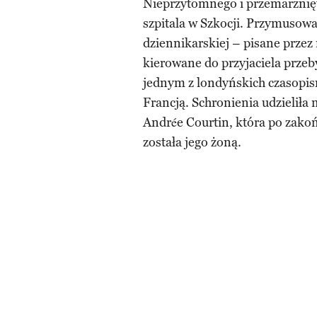
Nieprzytomnego i przemarznię
szpitala w Szkocji. Przymusowa
dziennikarskiej – pisane przez 
kierowane do przyjaciela prze
jednym z londyńskich czasopism
Francją. Schronienia udzielił
Andrée Courtin, która po zako
została jego żoną.