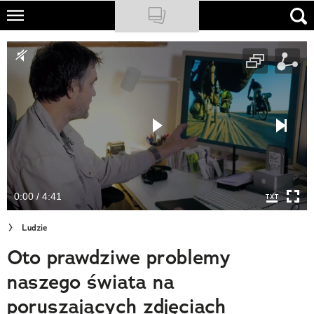
Skip
to
NATIONAL GEOGRAPHIC
main
content
TRAVELER
PODCASTY
Sklep
Newsletter
0:00 / 4:41
Cuda Polski
Ludzie
Wielki Konkurs Fotograficzny
Oto prawdziwe problemy
Trendbook Podróżniczy
naszego świata na
Polecane
poruszających zdjęciach