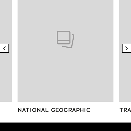
previous element
n
NATIONAL GEOGRAPHIC
TRA