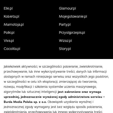
Elle.pl
Glamour.pl
Kobieta.pl
Mojegotowanie.pl
Mamotoja.pl
Party.pl
Polki.pl
Przyslijprzepis.pl
Viva.pl
Wizaz.pl
Cocolita.pl
Story.pl
Jakiekolwiek aktywności, w szczególności: pobieranie, zwielokrotnianie,
przechowywanie, lub inne wykorzystywanie treści, danych lub informacji
dostępnych w ramach niniejszego serwisu oraz wszystkich jego podstron,
w szczególności w celu ich eksploracji, zmierzającej do tworzenia,
rozwoju, modyfikacji i szkolenia systemów uczenia maszynowego,
algorytmów lub sztucznej inteligencji
jest zabronione oraz wymaga
uprzedniej, jednoznacznie wyrażonej zgody administratora serwisu –
Burda Media Polska sp. z o.o.
Obowiązek uzyskania wyraźnej i
jednoznacznej zgody wymagany jest bez względu sposób pobierania,
zwielokrotniania, przechowywania lub innego wykorzystywania treści,