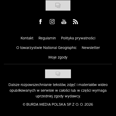
Visit us on Facebook
Visit us on Instagram
Visit us on Youtube
Visit us on Rss
Kontakt
Regulamin
Polityka prywatności
O towarzystwie National Geographic
Newsletter
Moje zgody
Dalsze rozpowszechnianie tekstów, zdjęć i materiałów wideo
opublikowanych w serwisie w całości lub w części wymaga
uprzedniej zgody wydawcy.
©
BURDA MEDIA POLSKA SP. Z O. O. 2026