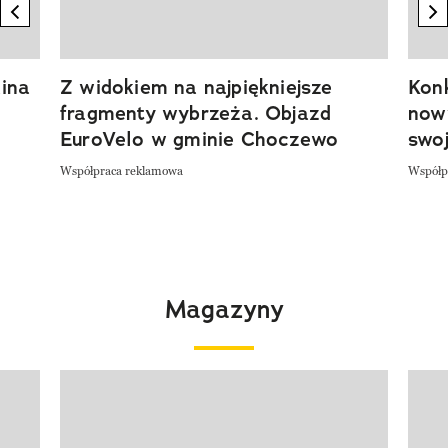
previous element
n
ina
Z widokiem na najpiękniejsze
Kon
fragmenty wybrzeża. Objazd
now
EuroVelo w gminie Choczewo
swoj
Współpraca reklamowa
Współp
Magazyny
Pokazywanie elementu 1 z 4