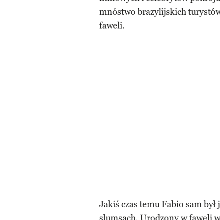
mnóstwo brazylijskich turystów,
faweli.
Jakiś czas temu Fabio sam był 
slumsach. Urodzony w faweli w