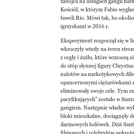
zabójca na usługach gangu nar
Kościół, w którym Fabio wygłas
faweli Rio. Mówi tak, bo okoli
igrzyskami w 2016 r.
Eksperyment rozpoczął się w lis
wkroczyły wtedy na teren str
z cegły i żużlu, które wznoszą
do stóp słynnej figury Chrystu
nalotów na narkotykowych dile
opancerzonymi ciężarówkami z
eliminowały swoje cele. Tym r
pacyfikujących” zostało w Santa
gangiem. Następnie władze wy
bloki mieszkalne, dociągnęły d
darmowych lodówek. Dziś Sant
filmowych i celebrytów pokroj