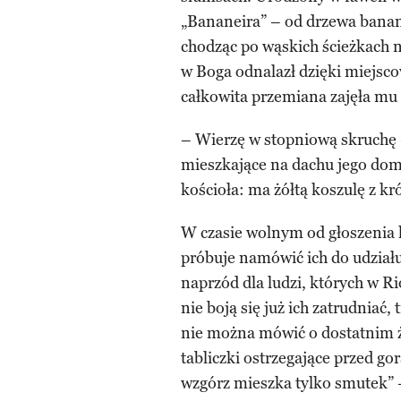
„Bananeira” – od drzewa banan
chodząc po wąskich ścieżkach 
w Boga odnalazł dzięki miejsco
całkowita przemiana zajęła mu 
– Wierzę w stopniową skruchę
mieszkające na dachu jego do
kościoła: ma żółtą koszulę z k
W czasie wolnym od głoszenia 
próbuje namówić ich do udział
naprzód dla ludzi, których w Ri
nie boją się już ich zatrudniać
nie można mówić o dostatnim ż
tabliczki ostrzegające przed g
wzgórz mieszka tylko smutek” –