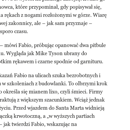
owca, które przypominał, gdy popisywał się,
na rękach z nogami rozłożonymi w górze. Wiarę
wej zakonnicy, ale – jak sam przyznaje –
sporo czasu.
 – mówi Fabio, próbując opanować dwa pitbule
mu. Wygląda jak Mike Tyson ubrany do
rótkim rękawem i czarne spodnie od garnituru.
kazań Fabio na ulicach szuka bezrobotnych i
u w szkoleniach z budowlanki. To olbrzymi krok
o określa się mianem lixo, czyli śmieci. Firmy
, traktują z większym szacunkiem. Wciąż jednak
yciu. Przed wjazdem do Santa Marta widnieją
orączką krwotoczną, a „w wyższych partiach
 jak twierdzi Fabio, wskazując na