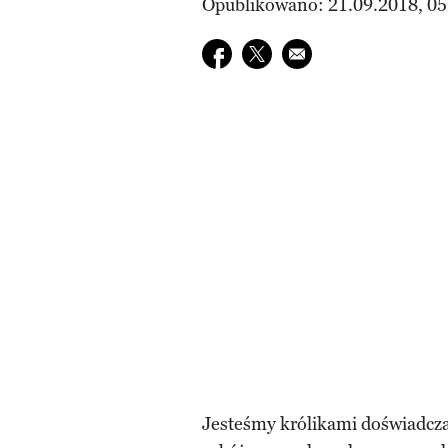
Opublikowano: 21.09.2018, 05
Udostępnij na facebook
Udostępnij na twitter
E-mail do przyjaciela
Jesteśmy królikami doświadcza