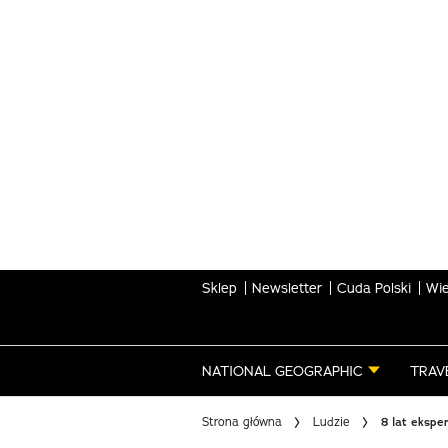
Skip
to
main
content
Sklep
Newsletter
Cuda Polski
Wie
NATIONAL GEOGRAPHIC
TRAV
Strona główna
Ludzie
8 lat ekspe