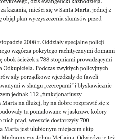
kotykowego, dziś ewangelicki kaznodzieja.
za kazania, mieści się w Santa Marta, jednej z
cę objął plan wyczyszczenia slumsów przed
topadzie 2008 r. Oddziały specjalne policji
omego wzgórza pokrytego rachitycznymi domami
 się obok ścieżek z 788 stopniami prowadzącymi
sa Odkupiciela. Podczas zwykłych policyjnych
rów siły porządkowe wjeżdżały do faweli
wanymi w slangu „czerepami” i błyskawicznie
azem jednak 112 „funkcjonariuszy
 Marta na dłużej, by na dobre rozprawić się z
budowały tu pomalowane w jaskrawe kolory
o nich prąd, wreszcie dostarczyły 700
a Marta jest ulubionym miejscem ekip
u Madonny czy Johna McCaina. Odwiedza je też