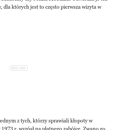
 dla których jest to często pierwsza wizyta w
jednym z tych, którzy sprawiali kłopoty w
 1973 r. wyrósł na płatnego zabójcę. Zwano go