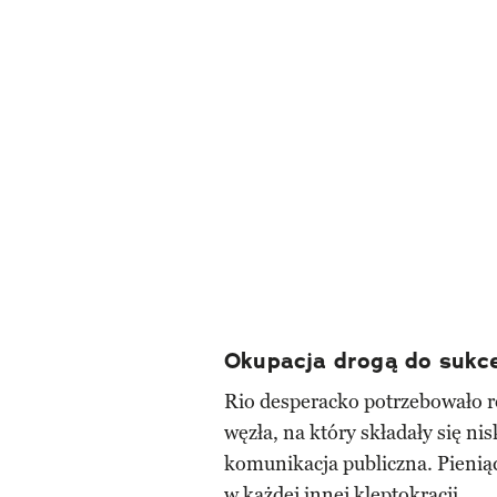
Okupacja drogą do sukc
Rio desperacko potrzebowało
węzła, na który składały się nis
komunikacja publiczna. Pieniąd
w każdej innej kleptokracji.