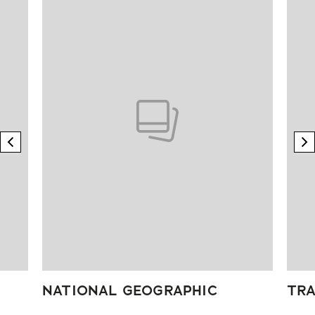
previous element
n
NATIONAL GEOGRAPHIC
TRA