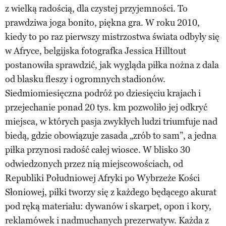
z wielką radością, dla czystej przyjemności. To
prawdziwa joga bonito, piękna gra. W roku 2010,
kiedy to po raz pierwszy mistrzostwa świata odbyły się
w Afryce, belgijska fotografka Jessica Hilltout
postanowiła sprawdzić, jak wygląda piłka nożna z dala
od blasku fleszy i ogromnych stadionów.
Siedmiomiesięczna podróż po dziesięciu krajach i
przejechanie ponad 20 tys. km pozwoliło jej odkryć
miejsca, w których pasja zwykłych ludzi triumfuje nad
biedą, gdzie obowiązuje zasada „zrób to sam”, a jedna
piłka przynosi radość całej wiosce. W blisko 30
odwiedzonych przez nią miejscowościach, od
Republiki Południowej Afryki po Wybrzeże Kości
Słoniowej, piłki tworzy się z każdego będącego akurat
pod ręką materiału: dywanów i skarpet, opon i kory,
reklamówek i nadmuchanych prezerwatyw. Każda z