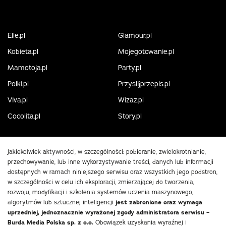
Elle.pl
Glamour.pl
Kobieta.pl
Mojegotowanie.pl
Mamotoja.pl
Party.pl
Polki.pl
Przyslijprzepis.pl
Viva.pl
Wizaz.pl
Cocolita.pl
Story.pl
Jakiekolwiek aktywności, w szczególności: pobieranie, zwielokrotnianie,
przechowywanie, lub inne wykorzystywanie treści, danych lub informacji
dostępnych w ramach niniejszego serwisu oraz wszystkich jego podstron,
w szczególności w celu ich eksploracji, zmierzającej do tworzenia,
rozwoju, modyfikacji i szkolenia systemów uczenia maszynowego,
algorytmów lub sztucznej inteligencji
jest zabronione oraz wymaga
uprzedniej, jednoznacznie wyrażonej zgody administratora serwisu –
Burda Media Polska sp. z o.o.
Obowiązek uzyskania wyraźnej i