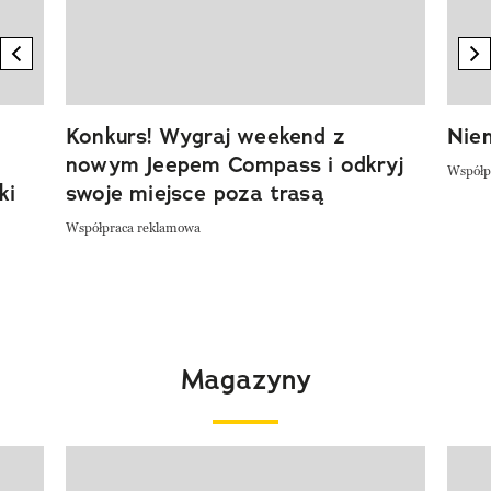
previous element
n
Konkurs! Wygraj weekend z
Niem
nowym Jeepem Compass i odkryj
Współp
ki
swoje miejsce poza trasą
Współpraca reklamowa
Magazyny
Pokazywanie elementu 1 z 4