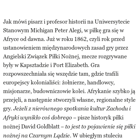
Jak mówi pisarz i profesor historii na Uniwersytecie
Stanowym Michigan Peter Alegi, w piłkę gra się w
Afryce od dawna. Już w roku 1862, czyli rok przed
ustanowieniem międzynarodowych zasad gry przez
Angielski Związek Piłki Nożnej, mecze rozgrywane
były w Kapsztadzie i Port Elizabeth. Gra
rozpowszechniała się wszędzie tam, gdzie trafili
europejscy kolonialiści: żołnierze, handlowcy,
misjonarze, budowniczowie kolei. Afrykanie szybko ją
przejęli, a następnie stworzyli własne, regionalne style
gry.
Jeżeli z nierównego spotkania kultur Zachodu i
− pisze historyk piłki
Afryki wynikło coś dobrego
nożnej David Goldblatt −
to jest to pojawienie się piłki
. W ubiegłym stuleciu
nożnej na Czarnym Lądzie