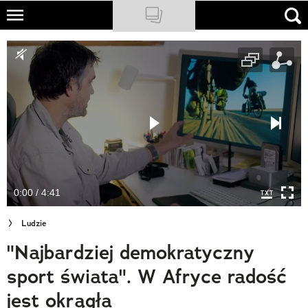
Skip
to
NATIONAL GEOGRAPHIC
main
content
TRAVELER
PODCASTY
Sklep
Newsletter
0:00 / 4:41
Cuda Polski
Ludzie
Wielki Konkurs Fotograficzny
"Najbardziej demokratyczny
Trendbook Podróżniczy
sport świata". W Afryce radość
Polecane
jest okrągła