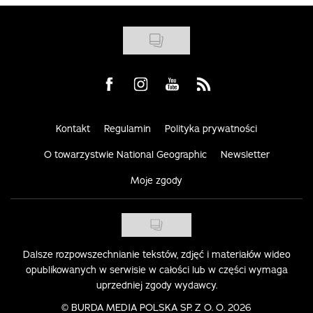
Visit us on Facebook
Visit us on Instagram
Visit us on Youtube
Visit us on Rss
Kontakt
Regulamin
Polityka prywatności
O towarzystwie National Geographic
Newsletter
Moje zgody
Dalsze rozpowszechnianie tekstów, zdjęć i materiałów wideo
opublikowanych w serwisie w całości lub w części wymaga
uprzedniej zgody wydawcy.
©
BURDA MEDIA POLSKA SP. Z O. O. 2026