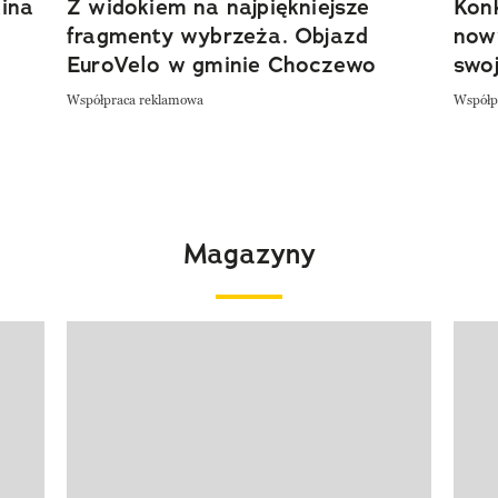
ina
Z widokiem na najpiękniejsze
Kon
fragmenty wybrzeża. Objazd
now
EuroVelo w gminie Choczewo
swoj
Współpraca reklamowa
Współp
Magazyny
Pokazywanie elementu 1 z 4