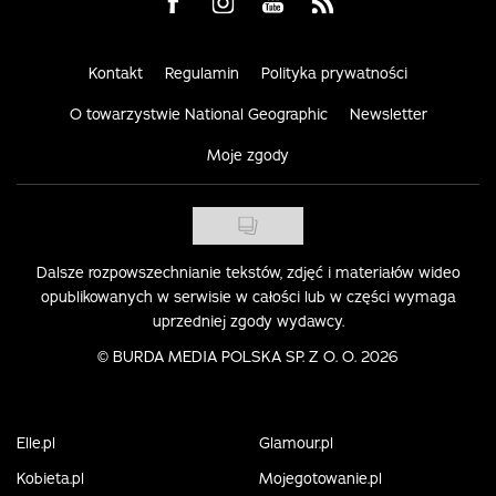
Visit us on Facebook
Visit us on Instagram
Visit us on Youtube
Visit us on Rss
Kontakt
Regulamin
Polityka prywatności
O towarzystwie National Geographic
Newsletter
Moje zgody
Dalsze rozpowszechnianie tekstów, zdjęć i materiałów wideo
opublikowanych w serwisie w całości lub w części wymaga
uprzedniej zgody wydawcy.
©
BURDA MEDIA POLSKA SP. Z O. O. 2026
Elle.pl
Glamour.pl
Kobieta.pl
Mojegotowanie.pl