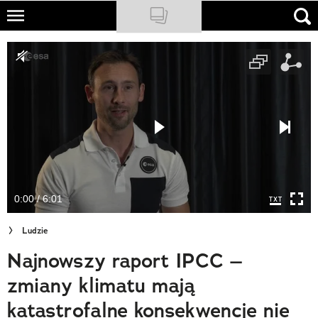
Skip
to
NATIONAL GEOGRAPHIC
main
content
TRAVELER
PODCASTY
Sklep
Newsletter
0:00 / 6:01
Cuda Polski
Ludzie
Wielki Konkurs Fotograficzny
Najnowszy raport IPCC –
Trendbook Podróżniczy
zmiany klimatu mają
Polecane
katastrofalne konsekwencje nie