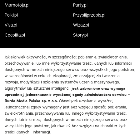
Mamotoja.pl
Party.pl
Polki.pl
Przyslijprzepis.pl
Viva.pl
Wizaz.pl
Cocolita.pl
Story.pl
Jakiekolwiek aktywności, w szczególności: pobieranie, zwielokrotnianie,
przechowywanie, lub inne wykorzystywanie treści, danych lub informacji
dostępnych w ramach niniejszego serwisu oraz wszystkich jego podstron,
w szczególności w celu ich eksploracji, zmierzającej do tworzenia,
rozwoju, modyfikacji i szkolenia systemów uczenia maszynowego,
algorytmów lub sztucznej inteligencji
jest zabronione oraz wymaga
uprzedniej, jednoznacznie wyrażonej zgody administratora serwisu –
Burda Media Polska sp. z o.o.
Obowiązek uzyskania wyraźnej i
jednoznacznej zgody wymagany jest bez względu sposób pobierania,
zwielokrotniania, przechowywania lub innego wykorzystywania treści,
danych lub informacji dostępnych w ramach niniejszego serwisu oraz
wszystkich jego podstron, jak również bez względu na charakter tych
treści, danych i informacji.