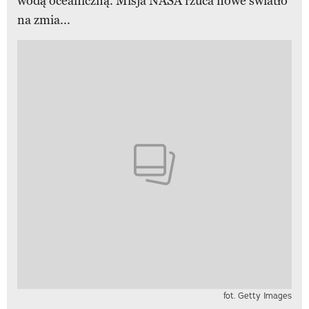
wodą oceaniczną. Misja NASA rzuca nowe światło
na zmia...
fot. Getty Images