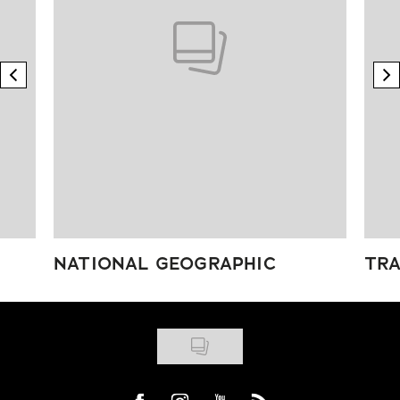
previous element
n
NATIONAL GEOGRAPHIC
TRA