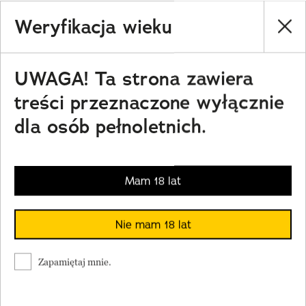
Skip
Weryfikacja wieku
to
NATIONAL GEOGRAPHIC
main
UWAGA! Ta strona zawiera
content
TRAVELER
treści przeznaczone wyłącznie
PODCASTY
dla osób pełnoletnich.
Sklep
Newsletter
Mam 18 lat
Cuda Polski
Ludzie
Nie mam 18 lat
Wielki Konkurs Fotograficzny
Pomagasz partnerce zajmować
Trendbook Podróżniczy
Zapamiętaj mnie.
się domem? Będzie miała
Polecane
większą ochotę na seks