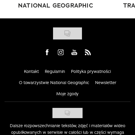
NATIONAL GEOGRAPHIC
TRA
Visit us on Facebook
Visit us on Instagram
Visit us on Youtube
Visit us on Rss
Kontakt
Regulamin
Polityka prywatności
O towarzystwie National Geographic
Newsletter
Moje zgody
Dalsze rozpowszechnianie tekstów, zdjęć i materiałów wideo
opublikowanych w serwisie w całości lub w części wymaga