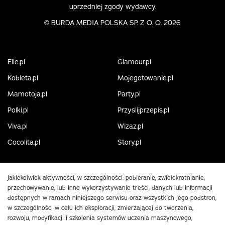
uprzedniej zgody wydawcy.
©
BURDA MEDIA POLSKA SP. Z O. O. 2026
Elle.pl
Glamour.pl
Kobieta.pl
Mojegotowanie.pl
Mamotoja.pl
Party.pl
Polki.pl
Przyslijprzepis.pl
Viva.pl
Wizaz.pl
Cocolita.pl
Story.pl
Jakiekolwiek aktywności, w szczególności: pobieranie, zwielokrotnianie,
przechowywanie, lub inne wykorzystywanie treści, danych lub informacji
dostępnych w ramach niniejszego serwisu oraz wszystkich jego podstron,
w szczególności w celu ich eksploracji, zmierzającej do tworzenia,
rozwoju, modyfikacji i szkolenia systemów uczenia maszynowego,