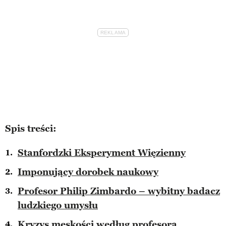
Spis treści:
Stanfordzki Eksperyment Więzienny
Imponujący dorobek naukowy
Profesor Philip Zimbardo – wybitny badacz
ludzkiego umysłu
Kryzys męskości według profesora