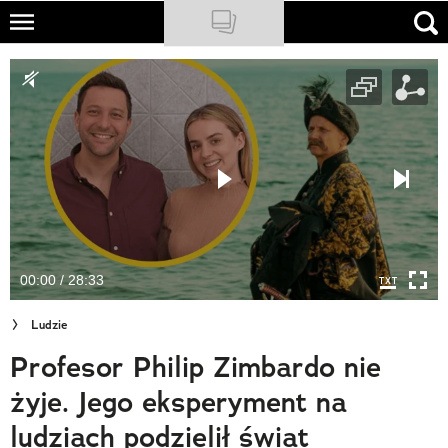
Skip
to
NATIONAL GEOGRAPHIC
main
content
TRAVELER
PODCASTY
Sklep
Newsletter
00:00 / 28:33
Cuda Polski
Ludzie
Wielki Konkurs Fotograficzny
Profesor Philip Zimbardo nie
Trendbook Podróżniczy
żyje. Jego eksperyment na
Polecane
ludziach podzielił świat