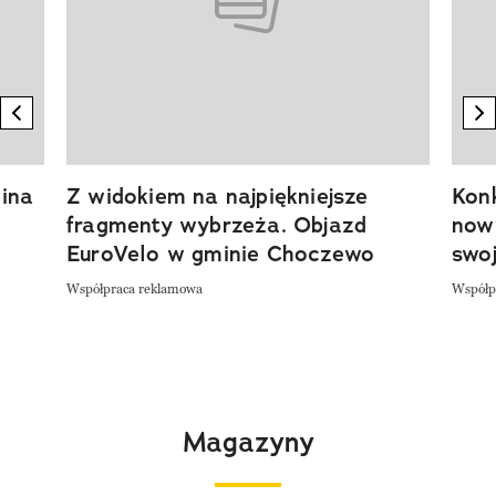
previous element
n
ina
Z widokiem na najpiękniejsze
Kon
fragmenty wybrzeża. Objazd
now
EuroVelo w gminie Choczewo
swoj
Współpraca reklamowa
Współp
Magazyny