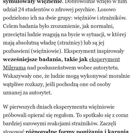
symulowały więzienie
. Dobrowolnie wzięło w nim
udział 24 studentów o zdrowej psychice. Losowo
podzielono ich na dwie grupy: więźniów i strażników.
Celem badania było zrozumienie, jak normalni,
przeciętni ludzie reagują na bycie w sytuacji, w której
mają absolutną władzę (strażnicy) lub są jej
pozbawieni (więźniowie). Eksperyment inspirowały
wcześniejsze badania, takie jak
eksperyment
Milgrama
nad posłuszeństwem wobec autorytetu.
Wskazywały one, że ludzie mogą wykonywać moralnie
wątpliwe rozkazy, jeśli pochodzą one od osoby
uznanej za autorytet.
W pierwszych dniach eksperymentu więźniowie
próbowali opierać się regułom. To spotkało się z coraz
bardziej surowymi reakcjami strażników. Zaczęli
stosować
różnorodne formy poniżania i karania