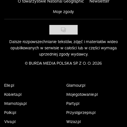
O towarzystwie National Geographic
Newsletter
Moje zgody
Dalsze rozpowszechnianie tekstów, zdjęć i materiałów wideo
opublikowanych w serwisie w całości lub w części wymaga
uprzedniej zgody wydawcy.
©
BURDA MEDIA POLSKA SP. Z O. O. 2026
Elle.pl
Glamour.pl
Kobieta.pl
Mojegotowanie.pl
Mamotoja.pl
Party.pl
Polki.pl
Przyslijprzepis.pl
Viva.pl
Wizaz.pl