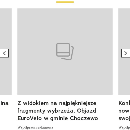
Pokazywanie elementu 1 z 20
previous element
n
ina
Z widokiem na najpiękniejsze
Kon
fragmenty wybrzeża. Objazd
now
EuroVelo w gminie Choczewo
swoj
Współpraca reklamowa
Współp