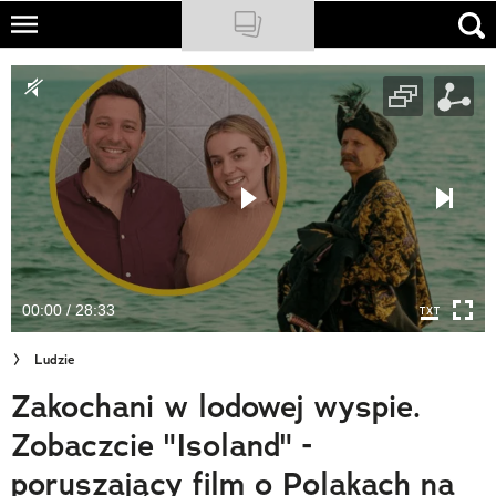
Skip
to
NATIONAL GEOGRAPHIC
main
content
TRAVELER
PODCASTY
Sklep
Newsletter
00:00 / 28:33
Cuda Polski
Ludzie
Wielki Konkurs Fotograficzny
Zakochani w lodowej wyspie.
Trendbook Podróżniczy
Zobaczcie "Isoland" -
Polecane
poruszający film o Polakach na