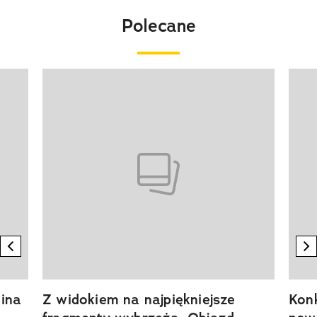
Polecane
Pokazywanie elementu 1 z 20
previous element
n
ina
Z widokiem na najpiękniejsze
Kon