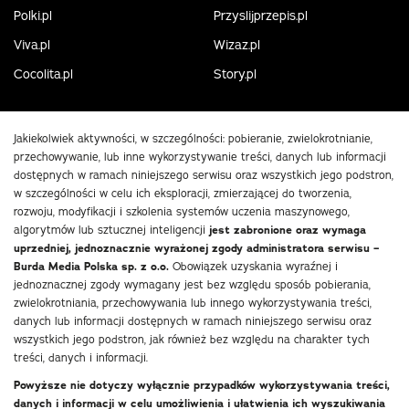
Polki.pl
Przyslijprzepis.pl
Viva.pl
Wizaz.pl
Cocolita.pl
Story.pl
Jakiekolwiek aktywności, w szczególności: pobieranie, zwielokrotnianie,
przechowywanie, lub inne wykorzystywanie treści, danych lub informacji
dostępnych w ramach niniejszego serwisu oraz wszystkich jego podstron,
w szczególności w celu ich eksploracji, zmierzającej do tworzenia,
rozwoju, modyfikacji i szkolenia systemów uczenia maszynowego,
algorytmów lub sztucznej inteligencji
jest zabronione oraz wymaga
uprzedniej, jednoznacznie wyrażonej zgody administratora serwisu –
Burda Media Polska sp. z o.o.
Obowiązek uzyskania wyraźnej i
jednoznacznej zgody wymagany jest bez względu sposób pobierania,
zwielokrotniania, przechowywania lub innego wykorzystywania treści,
danych lub informacji dostępnych w ramach niniejszego serwisu oraz
wszystkich jego podstron, jak również bez względu na charakter tych
treści, danych i informacji.
Powyższe nie dotyczy wyłącznie przypadków wykorzystywania treści,
danych i informacji w celu umożliwienia i ułatwienia ich wyszukiwania