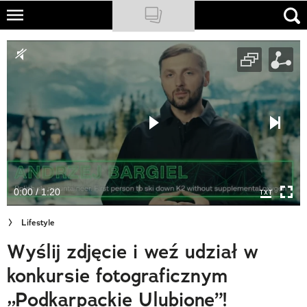
Skip
to
NATIONAL GEOGRAPHIC
main
content
TRAVELER
PODCASTY
Sklep
Newsletter
0:00 / 1:20
Cuda Polski
Lifestyle
Wielki Konkurs Fotograficzny
Wyślij zdjęcie i weź udział w
Trendbook Podróżniczy
konkursie fotograficznym
Polecane
„Podkarpackie Ulubione”!