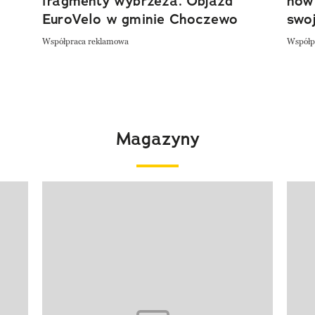
fragmenty wybrzeża. Objazd
now
EuroVelo w gminie Choczewo
swoj
Współpraca reklamowa
Współp
Magazyny
Pokazywanie elementu 1 z 4