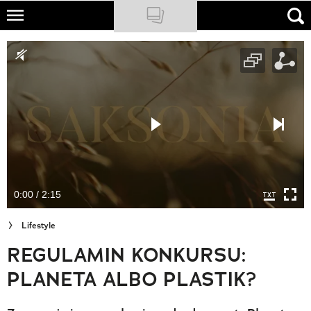
Skip
to
NATIONAL GEOGRAPHIC
main
content
TRAVELER
PODCASTY
Sklep
Newsletter
0:00 / 2:15
Cuda Polski
Lifestyle
Wielki Konkurs Fotograficzny
REGULAMIN KONKURSU:
Trendbook Podróżniczy
PLANETA ALBO PLASTIK?
Polecane