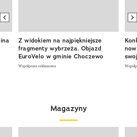
previous element
n
ina
Z widokiem na najpiękniejsze
Kon
fragmenty wybrzeża. Objazd
now
EuroVelo w gminie Choczewo
swoj
Współpraca reklamowa
Współp
Magazyny
Pokazywanie elementu 1 z 4