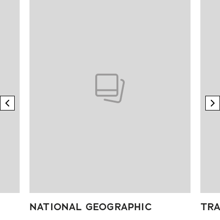
previous element
n
NATIONAL GEOGRAPHIC
TRA