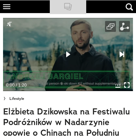
Skip
to
NATIONAL GEOGRAPHIC
main
content
TRAVELER
PODCASTY
Sklep
Newsletter
0:00 / 1:20
Cuda Polski
Lifestyle
Wielki Konkurs Fotograficzny
Elżbieta Dzikowska na Festiwalu
Trendbook Podróżniczy
Podróżników w Nadarzynie
Polecane
opowie o Chinach na Południu