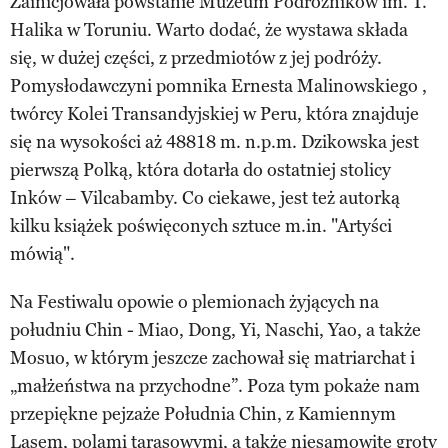
Zainicjowała powstanie Muzeum Podróżników im. T.
Halika w Toruniu. Warto dodać, że wystawa składa
się, w dużej części, z przedmiotów z jej podróży.
Pomysłodawczyni pomnika Ernesta Malinowskiego ,
twórcy Kolei Transandyjskiej w Peru, która znajduje
się na wysokości aż 48818 m. n.p.m. Dzikowska jest
pierwszą Polką, która dotarła do ostatniej stolicy
Inków – Vilcabamby. Co ciekawe, jest też autorką
kilku książek poświęconych sztuce m.in. "Artyści
mówią".
Na Festiwalu opowie o plemionach żyjących na
południu Chin - Miao, Dong, Yi, Naschi, Yao, a także
Mosuo, w którym jeszcze zachował się matriarchat i
„małżeństwa na przychodne”. Poza tym pokaże nam
przepiękne pejzaże Południa Chin, z Kamiennym
Lasem, polami tarasowymi, a także niesamowite groty