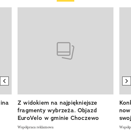
Pokazywanie elementu 1 z 20
previous element
n
ina
Z widokiem na najpiękniejsze
Kon
fragmenty wybrzeża. Objazd
now
EuroVelo w gminie Choczewo
swoj
Współpraca reklamowa
Współp