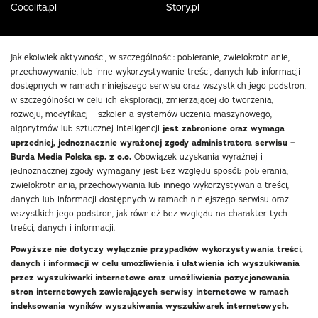
Cocolita.pl
Story.pl
Jakiekolwiek aktywności, w szczególności: pobieranie, zwielokrotnianie,
przechowywanie, lub inne wykorzystywanie treści, danych lub informacji
dostępnych w ramach niniejszego serwisu oraz wszystkich jego podstron,
w szczególności w celu ich eksploracji, zmierzającej do tworzenia,
rozwoju, modyfikacji i szkolenia systemów uczenia maszynowego,
algorytmów lub sztucznej inteligencji
jest zabronione oraz wymaga
uprzedniej, jednoznacznie wyrażonej zgody administratora serwisu –
Burda Media Polska sp. z o.o.
Obowiązek uzyskania wyraźnej i
jednoznacznej zgody wymagany jest bez względu sposób pobierania,
zwielokrotniania, przechowywania lub innego wykorzystywania treści,
danych lub informacji dostępnych w ramach niniejszego serwisu oraz
wszystkich jego podstron, jak również bez względu na charakter tych
treści, danych i informacji.
Powyższe nie dotyczy wyłącznie przypadków wykorzystywania treści,
danych i informacji w celu umożliwienia i ułatwienia ich wyszukiwania
przez wyszukiwarki internetowe oraz umożliwienia pozycjonowania
stron internetowych zawierających serwisy internetowe w ramach
indeksowania wyników wyszukiwania wyszukiwarek internetowych.