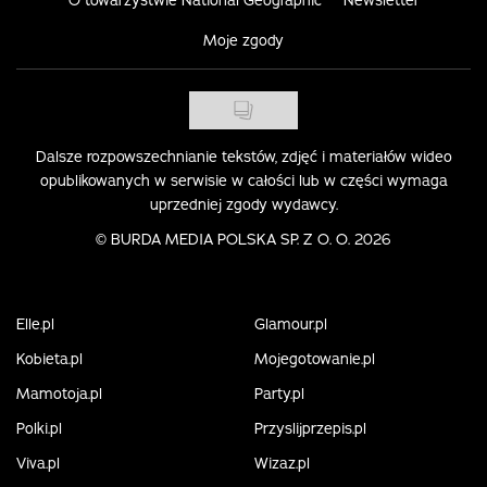
O towarzystwie National Geographic
Newsletter
Moje zgody
Dalsze rozpowszechnianie tekstów, zdjęć i materiałów wideo
opublikowanych w serwisie w całości lub w części wymaga
uprzedniej zgody wydawcy.
©
BURDA MEDIA POLSKA SP. Z O. O. 2026
Elle.pl
Glamour.pl
Kobieta.pl
Mojegotowanie.pl
Mamotoja.pl
Party.pl
Polki.pl
Przyslijprzepis.pl
Viva.pl
Wizaz.pl