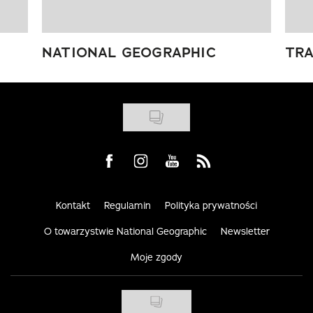
NATIONAL GEOGRAPHIC
TRA
Visit us on Facebook
Visit us on Instagram
Visit us on Youtube
Visit us on Rss
Kontakt
Regulamin
Polityka prywatności
O towarzystwie National Geographic
Newsletter
Moje zgody