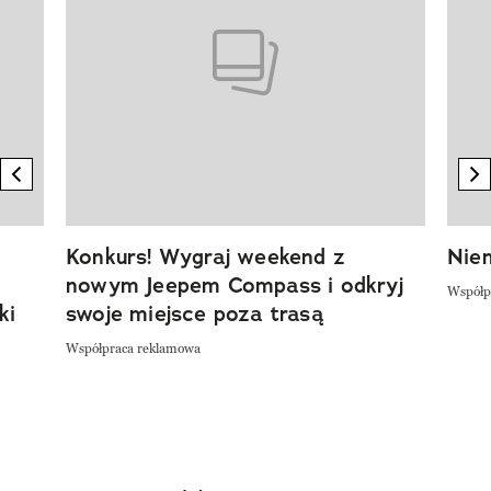
previous element
n
Konkurs! Wygraj weekend z
Niem
nowym Jeepem Compass i odkryj
Współp
ki
swoje miejsce poza trasą
Współpraca reklamowa