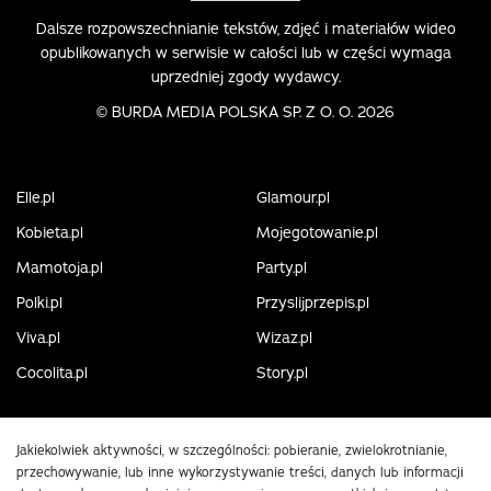
Dalsze rozpowszechnianie tekstów, zdjęć i materiałów wideo
opublikowanych w serwisie w całości lub w części wymaga
uprzedniej zgody wydawcy.
©
BURDA MEDIA POLSKA SP. Z O. O. 2026
Elle.pl
Glamour.pl
Kobieta.pl
Mojegotowanie.pl
Mamotoja.pl
Party.pl
Polki.pl
Przyslijprzepis.pl
Viva.pl
Wizaz.pl
Cocolita.pl
Story.pl
Jakiekolwiek aktywności, w szczególności: pobieranie, zwielokrotnianie,
przechowywanie, lub inne wykorzystywanie treści, danych lub informacji