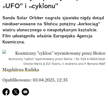
„UFO” i „cyklonu”
Sonda Solar Orbiter nagrała zjawisko nigdy dotąd
nieobserwowane na Słońcu: potężny „korkociąg”
wiatru słonecznego o niespotykanym kształcie.
Film udostępniła właśnie Europejska Agencja
Kosmiczna.
Kosmiczny "cyklon" wyemitowany przez Słońce / fot. ESA & NASA/Solar
Orbiter/Metis & EUI Teams, V. Andretta and P. Romano/INAF
Magdalena Rudzka
Opublikowano: 03.04.2025, 12:35
Udostępnij na facebook
Udostępnij na twitter
E-mail do przyjaciela