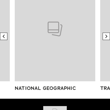
previous element
n
NATIONAL GEOGRAPHIC
TRA