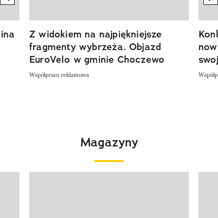
ina
Z widokiem na najpiękniejsze
Kon
fragmenty wybrzeża. Objazd
now
EuroVelo w gminie Choczewo
swoj
Współpraca reklamowa
Współp
Magazyny
Pokazywanie elementu 1 z 4