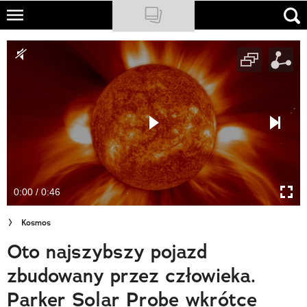
Skip
to
NATIONAL GEOGRAPHIC
main
content
TRAVELER
PODCASTY
Sklep
Newsletter
0:00 / 0:46
Cuda Polski
Kosmos
Wielki Konkurs Fotograficzny
Oto najszybszy pojazd
Trendbook Podróżniczy
zbudowany przez człowieka.
Polecane
Parker Solar Probe wkrótce