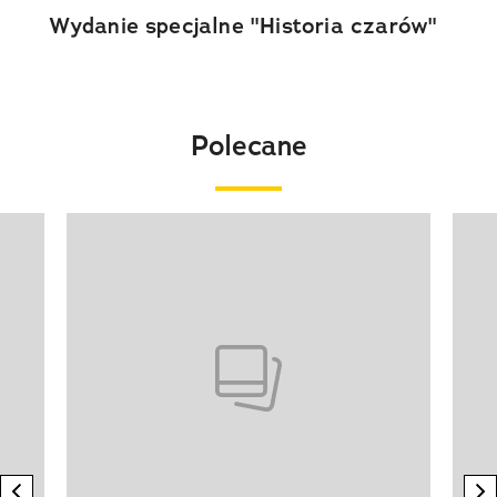
Wydanie specjalne "Historia czarów"
Polecane
Pokazywanie elementu 1 z 20
previous element
n