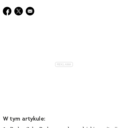
Udostępnij na facebook
Udostępnij na twitter
E-mail do przyjaciela
W tym artykule: