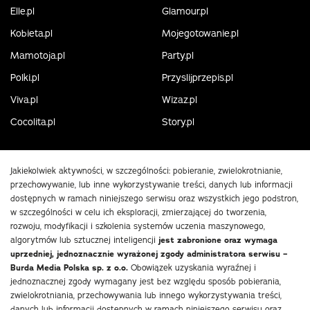
Elle.pl
Glamour.pl
Kobieta.pl
Mojegotowanie.pl
Mamotoja.pl
Party.pl
Polki.pl
Przyslijprzepis.pl
Viva.pl
Wizaz.pl
Cocolita.pl
Story.pl
Jakiekolwiek aktywności, w szczególności: pobieranie, zwielokrotnianie,
przechowywanie, lub inne wykorzystywanie treści, danych lub informacji
dostępnych w ramach niniejszego serwisu oraz wszystkich jego podstron,
w szczególności w celu ich eksploracji, zmierzającej do tworzenia,
rozwoju, modyfikacji i szkolenia systemów uczenia maszynowego,
algorytmów lub sztucznej inteligencji
jest zabronione oraz wymaga
uprzedniej, jednoznacznie wyrażonej zgody administratora serwisu –
Burda Media Polska sp. z o.o.
Obowiązek uzyskania wyraźnej i
jednoznacznej zgody wymagany jest bez względu sposób pobierania,
zwielokrotniania, przechowywania lub innego wykorzystywania treści,
danych lub informacji dostępnych w ramach niniejszego serwisu oraz