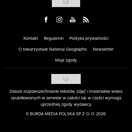
Visit us on Facebook
Visit us on Instagram
Visit us on Youtube
Visit us on Rss
Kontakt
Regulamin
Polityka prywatności
O towarzystwie National Geographic
Newsletter
Moje zgody
Dalsze rozpowszechnianie tekstów, zdjęć i materiałów wideo
opublikowanych w serwisie w całości lub w części wymaga
uprzedniej zgody wydawcy.
©
BURDA MEDIA POLSKA SP. Z O. O. 2026