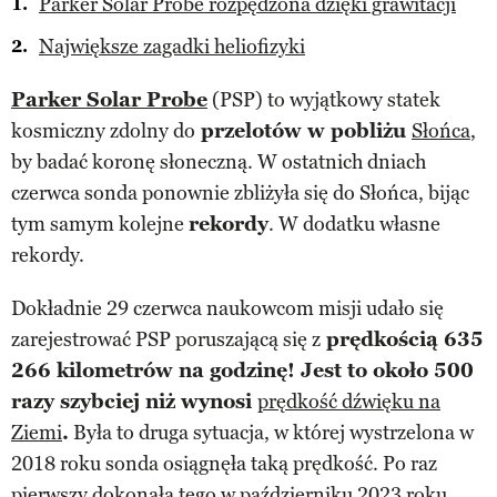
Parker Solar Probe rozpędzona dzięki grawitacji
Największe zagadki heliofizyki
Parker Solar Probe
(PSP) to wyjątkowy statek
kosmiczny zdolny do
przelotów w pobliżu
Słońca
,
by badać koronę słoneczną. W ostatnich dniach
czerwca sonda ponownie zbliżyła się do Słońca, bijąc
tym samym kolejne
rekordy
. W dodatku własne
rekordy.
Dokładnie 29 czerwca naukowcom misji udało się
zarejestrować PSP poruszającą się z
prędkością 635
266 kilometrów na godzinę! Jest to około 500
razy szybciej niż wynosi
prędkość dźwięku na
Ziemi
.
Była to druga sytuacja, w której wystrzelona w
2018 roku sonda osiągnęła taką prędkość. Po raz
pierwszy dokonała tego w październiku 2023 roku.