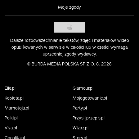
Moje zgody
Dalsze rozpowszechnianie tekstów, zdjęć i materiałów wideo
opublikowanych w serwisie w całości lub w części wymaga
uprzedniej zgody wydawcy.
©
BURDA MEDIA POLSKA SP. Z O. O. 2026
Elle.pl
Glamour.pl
Kobieta.pl
Mojegotowanie.pl
Mamotoja.pl
Party.pl
Polki.pl
Przyslijprzepis.pl
Viva.pl
Wizaz.pl
Cocolita.pl
Story.pl