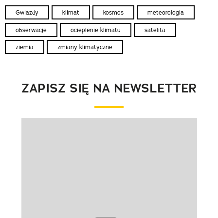
Gwiazdy
klimat
kosmos
meteorologia
obserwacje
ocieplenie klimatu
satelita
ziemia
zmiany klimatyczne
ZAPISZ SIĘ NA NEWSLETTER
Pokazywanie elementu 1 z 1