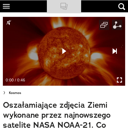
Skip
to
NATIONAL GEOGRAPHIC
main
content
TRAVELER
PODCASTY
Sklep
Newsletter
0:00 / 0:46
Cuda Polski
Kosmos
Wielki Konkurs Fotograficzny
Oszałamiające zdjęcia Ziemi
Trendbook Podróżniczy
wykonane przez najnowszego
Polecane
satelitę NASA NOAA-21. Co