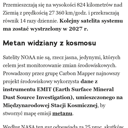
Przemieszczają się na wysokości 824 kilometrów nad
Ziemią z prędkością 27 360 km/godz. i przekraczają
równik 14 razy dziennie.
Kolejny satelita systemu
ma zostać wystrzelony w 2027 r.
Metan widziany z kosmosu
Satelity NOAA nie są, rzecz jasna, jedynymi, których
celem jest monitorowanie zmian środowiskowych.
Prowadzony przez grupę Carbon Mapper najnowszy
projekt środowiskowy wykorzysta
dane z
instrumentu EMIT (Earth Surface Mineral
Dust Source Investigation), umieszczonego na
Międzynarodowej Stacji Kosmicznej
, by
stworzyć mapę emisji
metanu
.
Według NASA ten gaz odpowiada za 25 proc. skutków