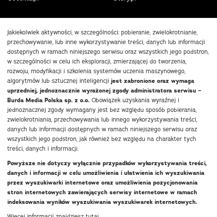
Jakiekolwiek aktywności, w szczególności: pobieranie, zwielokrotnianie,
przechowywanie, lub inne wykorzystywanie treści, danych lub informacji
dostępnych w ramach niniejszego serwisu oraz wszystkich jego podstron,
w szczególności w celu ich eksploracji, zmierzającej do tworzenia,
rozwoju, modyfikacji i szkolenia systemów uczenia maszynowego,
algorytmów lub sztucznej inteligencji
jest zabronione oraz wymaga
uprzedniej, jednoznacznie wyrażonej zgody administratora serwisu –
Burda Media Polska sp. z o.o.
Obowiązek uzyskania wyraźnej i
jednoznacznej zgody wymagany jest bez względu sposób pobierania,
zwielokrotniania, przechowywania lub innego wykorzystywania treści,
danych lub informacji dostępnych w ramach niniejszego serwisu oraz
wszystkich jego podstron, jak również bez względu na charakter tych
treści, danych i informacji.
Powyższe nie dotyczy wyłącznie przypadków wykorzystywania treści,
danych i informacji w celu umożliwienia i ułatwienia ich wyszukiwania
przez wyszukiwarki internetowe oraz umożliwienia pozycjonowania
stron internetowych zawierających serwisy internetowe w ramach
indeksowania wyników wyszukiwania wyszukiwarek internetowych.
Więcej informacji znajdziesz
tutaj
.