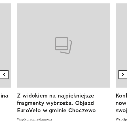
Pokazywanie elementu 1 z 20
previous element
n
ina
Z widokiem na najpiękniejsze
Kon
fragmenty wybrzeża. Objazd
now
EuroVelo w gminie Choczewo
swoj
Współpraca reklamowa
Współp