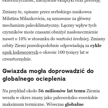
ekscentryczność, nachylenie ekliptyki oraz precesję.
Zmiany te, opisane przez serbskiego naukowca
Milutina Milankovicia, są uznawane za główny
mechanizm paleoklimatyczny. Łączny wpływ tych
czynników może czasami obniżyć nasłonecznienie
nawet o 10% w stosunku do wartości średniej. Zmiany
orbity Ziemi prawdopodobnie odpowiadają za
cykle
epok lodowcowych
o okresie 100 tysięcy lat w
czwartorzędzie.
Gwiazda mogła doprowadzić do
globalnego ocieplenia
Na przykład około
56 milionów lat temu
Ziemia
weszła w okres znany jako paleoceńsko-eoceńskie
maksimum termiczne. Wówczas
globalne