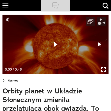
Skip
to
NATIONAL GEOGRAPHIC
main
content
TRAVELER
PODCASTY
Sklep
Newsletter
0:00 / 0:46
Cuda Polski
Kosmos
Wielki Konkurs Fotograficzny
Orbity planet w Układzie
Trendbook Podróżniczy
Słonecznym zmieniła
Polecane
przelatująca obok gwiazda. To