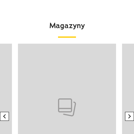
Magazyny
Pokazywanie elementu 1 z 4
previous element
n