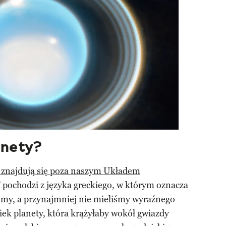
anety?
e znajdują się poza naszym Układem
” pochodzi z języka greckiego, w którym oznacza
iśmy, a przynajmniej nie mieliśmy wyraźnego
iek planety, która krążyłaby wokół gwiazdy