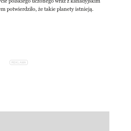
ycie polskiego uczonego wraz z kanadyjskim
potwierdziło, że takie planety istnieją.