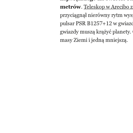
metrów
.
Teleskop w Arecibo z
przyciągnął nierówny rytm wys
pulsar PSR B1257+12 w gwiazd
gwiazdy muszą krążyć planety. 
masy Ziemi i jedną mniejszą.