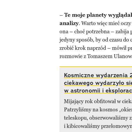
–
Te moje planety wygląda
analizy
. Warto więc mieć oczy
ona – choć potrzebna – zabija 
jedyny sposób, by od czasu do 
zrobić krok naprzód – mówił p
rozmowie z Tomaszem Ulanows
Kosmiczne wydarzenia 
ciekawego wydarzyło si
w astronomii i eksplora
Mijający rok obfitował w cie
Patrzyliśmy na kosmos „oki
teleskopu, obserwowaliśmy z
i kibicowaliśmy przełomowy