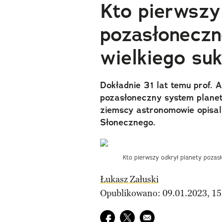
Kto pierwszy
pozasłoneczn
wielkiego su
Dokładnie 31 lat temu prof. 
pozasłoneczny system planeta
ziemscy astronomowie opisal
Słonecznego.
Kto pierwszy odkrył planety pozasł
Łukasz Załuski
Opublikowano: 09.01.2023, 15
Udostępnij na facebook
Udostępnij na twitter
E-mail do przyjaciela