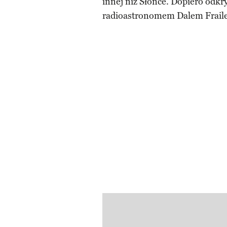
innej niż Słońce. Dopiero odkr
radioastronomem Dalem Frailem 