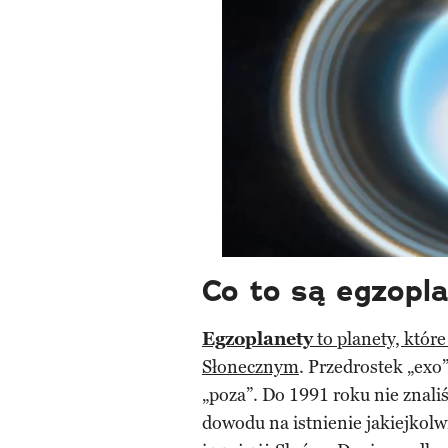
Co to są egzopl
Egzoplanety
to planety, któr
Słonecznym
. Przedrostek „exo
„poza”. Do 1991 roku nie znal
dowodu na istnienie jakiejkolw