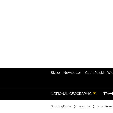
Skip
to
main
content
Sklep
Newsletter
Cuda Polski
Wie
NATIONAL GEOGRAPHIC
TRAV
Strona główna
Kosmos
Kto pierws