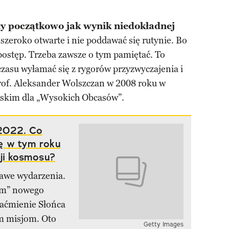
ły początkowo jak wynik niedokładnej
 szeroko otwarte i nie poddawać się rutynie. Bo
postęp. Trzeba zawsze o tym pamiętać. To
czasu wyłamać się z rygorów przyzwyczajenia i
rof. Aleksander Wolszczan w 2008 roku w
kim dla „Wysokich Obcasów”.
2022. Co
ę w tym roku
cji kosmosu?
kawe wydarzenia.
em” nowego
aćmienie Słońca
m misjom. Oto
Getty Images