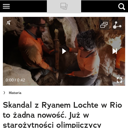
Skip
to
NATIONAL GEOGRAPHIC
main
content
TRAVELER
PODCASTY
Sklep
Newsletter
0:00 / 0:42
Cuda Polski
Historia
Wielki Konkurs Fotograficzny
Skandal z Ryanem Lochte w Rio
Trendbook Podróżniczy
to żadna nowość. Już w
Polecane
starożytności olimpijczycy