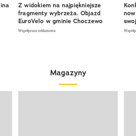
ina
Z widokiem na najpiękniejsze
Kon
fragmenty wybrzeża. Objazd
now
EuroVelo w gminie Choczewo
swoj
Współpraca reklamowa
Współp
Magazyny
Pokazywanie elementu 1 z 4