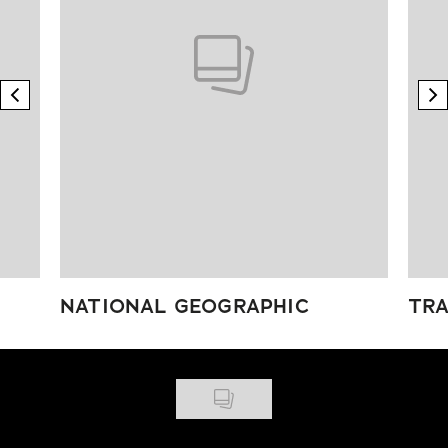
previous element
n
NATIONAL GEOGRAPHIC
TRA