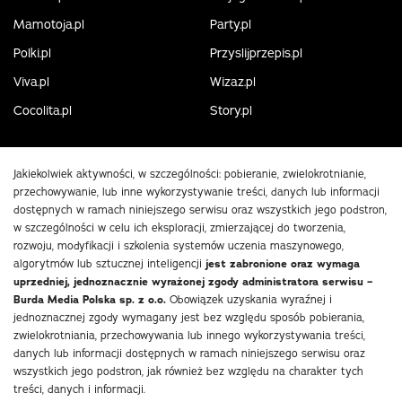
Mamotoja.pl
Party.pl
Polki.pl
Przyslijprzepis.pl
Viva.pl
Wizaz.pl
Cocolita.pl
Story.pl
Jakiekolwiek aktywności, w szczególności: pobieranie, zwielokrotnianie,
przechowywanie, lub inne wykorzystywanie treści, danych lub informacji
dostępnych w ramach niniejszego serwisu oraz wszystkich jego podstron,
w szczególności w celu ich eksploracji, zmierzającej do tworzenia,
rozwoju, modyfikacji i szkolenia systemów uczenia maszynowego,
algorytmów lub sztucznej inteligencji
jest zabronione oraz wymaga
uprzedniej, jednoznacznie wyrażonej zgody administratora serwisu –
Burda Media Polska sp. z o.o.
Obowiązek uzyskania wyraźnej i
jednoznacznej zgody wymagany jest bez względu sposób pobierania,
zwielokrotniania, przechowywania lub innego wykorzystywania treści,
danych lub informacji dostępnych w ramach niniejszego serwisu oraz
wszystkich jego podstron, jak również bez względu na charakter tych
treści, danych i informacji.