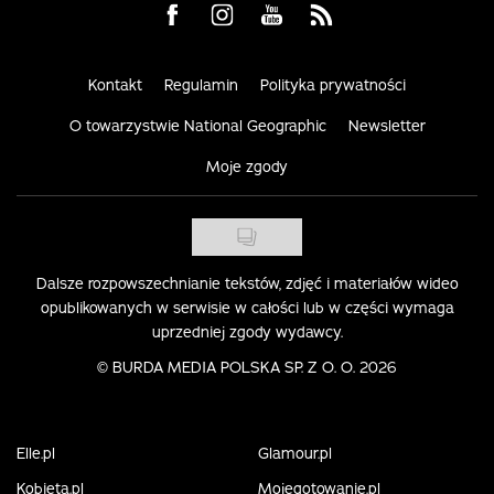
Visit us on Facebook
Visit us on Instagram
Visit us on Youtube
Visit us on Rss
Kontakt
Regulamin
Polityka prywatności
O towarzystwie National Geographic
Newsletter
Moje zgody
Dalsze rozpowszechnianie tekstów, zdjęć i materiałów wideo
opublikowanych w serwisie w całości lub w części wymaga
uprzedniej zgody wydawcy.
©
BURDA MEDIA POLSKA SP. Z O. O. 2026
Elle.pl
Glamour.pl
Kobieta.pl
Mojegotowanie.pl