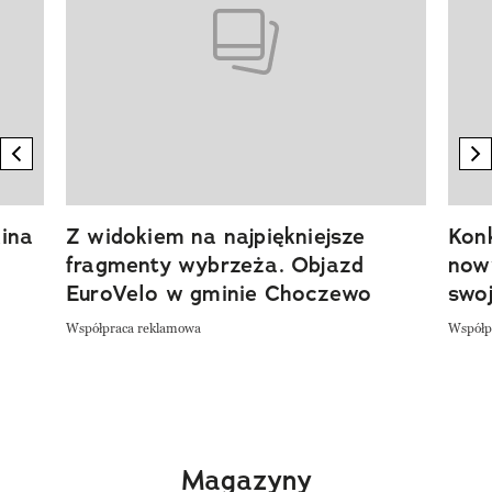
previous element
n
ina
Z widokiem na najpiękniejsze
Kon
fragmenty wybrzeża. Objazd
now
EuroVelo w gminie Choczewo
swoj
Współpraca reklamowa
Współp
Magazyny