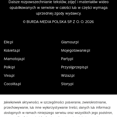
Dalsze rozpowszechnianie tekstów, zdjęć i materiałów wideo
opublikowanych w serwisie w całości lub w części wymaga
uprzedniej zgody wydawcy.
©
BURDA MEDIA POLSKA SP. Z O. O. 2026
Elle.pl
Glamour.pl
Kobieta.pl
Mojegotowanie.pl
Mamotoja.pl
Party.pl
Polki.pl
Przyslijprzepis.pl
Viva.pl
Wizaz.pl
Cocolita.pl
Story.pl
Jakiekolwiek aktywności, w szczególności: pobieranie, zwielokrotnianie,
przechowywanie, lub inne wykorzystywanie treści, danych lub informacji
dostępnych w ramach niniejszego serwisu oraz wszystkich jego podstron,