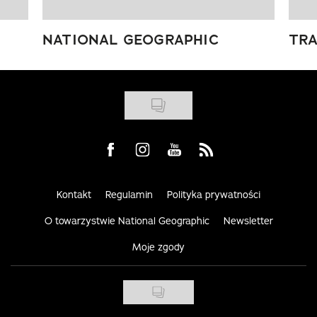
NATIONAL GEOGRAPHIC
TRA
Visit us on Facebook
Visit us on Instagram
Visit us on Youtube
Visit us on Rss
Kontakt
Regulamin
Polityka prywatności
O towarzystwie National Geographic
Newsletter
Moje zgody