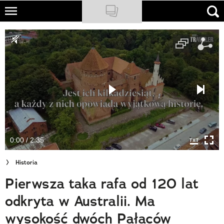
Skip
to
NATIONAL GEOGRAPHIC
main
content
TRAVELER
PODCASTY
Sklep
Newsletter
0:00 / 2:35
Cuda Polski
Historia
Wielki Konkurs Fotograficzny
Pierwsza taka rafa od 120 lat
Trendbook Podróżniczy
odkryta w Australii. Ma
Polecane
wysokość dwóch Pałaców