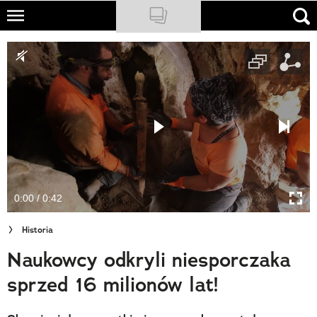
Skip
to
NATIONAL GEOGRAPHIC
main
content
TRAVELER
PODCASTY
Sklep
Newsletter
0:00 / 0:42
Cuda Polski
Historia
Wielki Konkurs Fotograficzny
Naukowcy odkryli niesporczaka
Trendbook Podróżniczy
sprzed 16 milionów lat!
Polecane