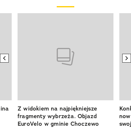
Pokazywanie elementu 1 z 20
previous element
n
ina
Z widokiem na najpiękniejsze
Kon
fragmenty wybrzeża. Objazd
now
EuroVelo w gminie Choczewo
swoj