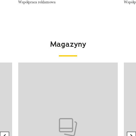
Współpraca reklamowa
Współp
Magazyny
Pokazywanie elementu 1 z 4
previous element
n