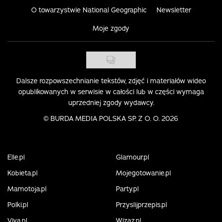
O towarzystwie National Geographic
Newsletter
Moje zgody
Dalsze rozpowszechnianie tekstów, zdjęć i materiałów wideo
opublikowanych w serwisie w całości lub w części wymaga
uprzedniej zgody wydawcy.
©
BURDA MEDIA POLSKA SP. Z O. O. 2026
Elle.pl
Glamour.pl
Kobieta.pl
Mojegotowanie.pl
Mamotoja.pl
Party.pl
Polki.pl
Przyslijprzepis.pl
Viva.pl
Wizaz.pl