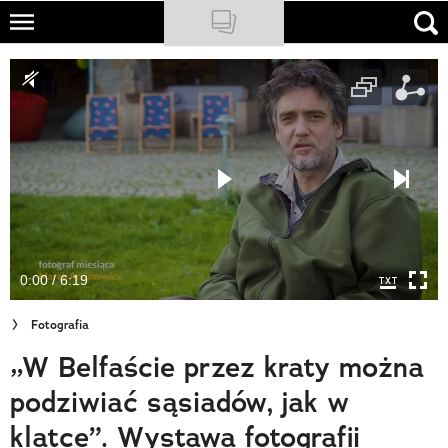
Skip
to
NATIONAL GEOGRAPHIC
main
content
TRAVELER
PODCASTY
Sklep
Newsletter
0:00 / 6:19
Cuda Polski
Fotografia
Wielki Konkurs Fotograficzny
„W Belfaście przez kraty można
Trendbook Podróżniczy
podziwiać sąsiadów, jak w
Polecane
klatce”. Wystawa fotografii