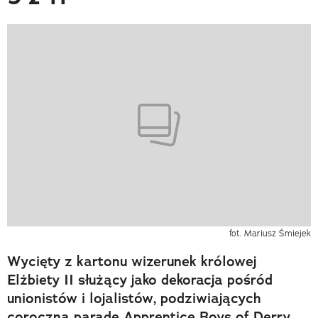
fot. Mariusz Śmiejek
Wycięty z kartonu wizerunek królowej
Elżbiety II służący jako dekoracja pośród
unionistów i lojalistów, podziwiających
coroczną paradę Apprentice Boys of Derry,