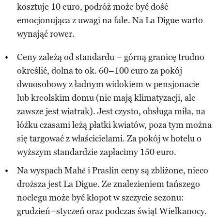
kosztuje 10 euro, podróż może być dość
emocjonująca z uwagi na fale. Na La Digue warto
wynająć rower.
Ceny zależą od standardu – górną granicę trudno
określić, dolna to ok. 60–100 euro za pokój
dwuosobowy z ładnym widokiem w pensjonacie
lub kreolskim domu (nie mają klimatyzacji, ale
zawsze jest wiatrak). Jest czysto, obsługa miła, na
łóżku czasami leżą płatki kwiatów, poza tym można
się targować z właścicielami. Za pokój w hotelu o
wyższym standardzie zapłacimy 150 euro.
Na wyspach Mahé i Praslin ceny są zbliżone, nieco
droższa jest La Digue. Ze znalezieniem tańszego
noclegu może być kłopot w szczycie sezonu:
grudzień–styczeń oraz podczas świąt Wielkanocy.