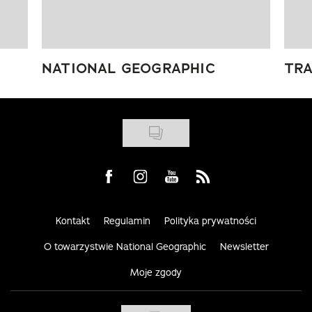
NATIONAL GEOGRAPHIC
TRA
Visit us on Facebook
Visit us on Instagram
Visit us on Youtube
Visit us on Rss
Kontakt
Regulamin
Polityka prywatności
O towarzystwie National Geographic
Newsletter
Moje zgody