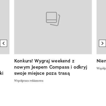
previous element
n
Konkurs! Wygraj weekend z
Niem
nowym Jeepem Compass i odkryj
Współp
ki
swoje miejsce poza trasą
Współpraca reklamowa