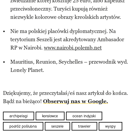
zwiedzanie której kosztuje 25 euro, albo kapelusz
przeciwsłoneczny. Turyści kupują również
niezwykle kolorowe obrazy kreolskich artystów.
Nie ma polskiej placówki dyplomatycznej. Na
terytorium Seszeli jest akredytowany Ambasador
RP w Nairobi.
www.nairobi.polemb.net
Mauritius, Reunion, Seychelles – przewodnik wyd.
Lonely Planet.
Dziękujemy, że przeczytałaś/eś nasz artykuł do końca.
Bądź na bieżąco!
Obserwuj nas w Google.
archipelagi
koralowce
ocean indyjski
podróż poślubna
seszele
traveler
wyspy