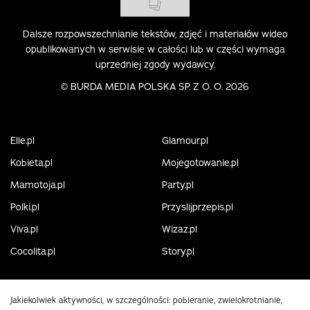
Dalsze rozpowszechnianie tekstów, zdjęć i materiałów wideo
opublikowanych w serwisie w całości lub w części wymaga
uprzedniej zgody wydawcy.
©
BURDA MEDIA POLSKA SP. Z O. O. 2026
Elle.pl
Glamour.pl
Kobieta.pl
Mojegotowanie.pl
Mamotoja.pl
Party.pl
Polki.pl
Przyslijprzepis.pl
Viva.pl
Wizaz.pl
Cocolita.pl
Story.pl
Jakiekolwiek aktywności, w szczególności: pobieranie, zwielokrotnianie,