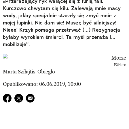
„Przerażający ryk walącej się z furią fali.
Kurczowo chwytam się kilu. Zalewają mnie masy
wody, jakby specjalnie starały się zmyć mnie z
mojej łupinki. Nie dam się! Muszę być silniejszy!
Nieee! Krzyk pomaga przetrwać (...) Rezygnacja
byłaby wyrokiem śmierci. Ta myśl przeraża i...
mobilizuje”.
PXHere
Marta Sziłajtis-Obiegło
Opublikowano: 06.06.2019, 10:00
Udostępnij na facebook
Udostępnij na twitter
E-mail do przyjaciela