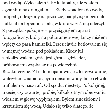
pod wodą. Wyleciałem jak z katapulty, nie zdałem
egzaminu na orangutana... Kiedy wpadłem do wody,
mój raft, odciążony na przodzie, podpłynął nieco dalej
i utknął na tej samej skale, w która wcześniej uderzył.
Z początku spokojnie – przyciągnąłem aparat
fotograficzny, który na półtorametrowej lonży miałem
wpięty do pasa kamizelki. Przez chwile kotłowałem się
w mętnej wodzie pod pokładem. Kiedy już
zlokalizowałem, gdzie jest góra, a gdzie dół,
próbowałem wypłynąć na powierzchnie.
Bezskutecznie. Z trudem opanowując zdenerwowanie,
walczyłem z napierającymi masami wody, bo co chwile
trafiałem w nasz raft. Od spodu, niestety. Po kolejnej,
trzeciej czy czwartej, próbie, kilkakrotnym oberwaniu
wiosłem w głowę wypłynąłem. Byłem sinozielony i
krztusiłem się wodą. Udało się tylko dlatego, że