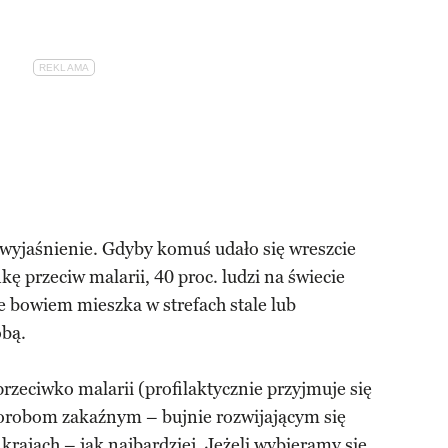
 wyjaśnienie. Gdyby komuś udało się wreszcie
ę przeciw malarii, 40 proc. ludzi na świecie
e bowiem mieszka w strefach stale lub
obą.
rzeciwko malarii (profilaktycznie przyjmuje się
chorobom zakaźnym – bujnie rozwijającym się
 krajach – jak najbardziej. Jeżeli wybieramy się