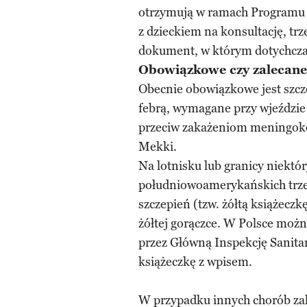
otrzymują w ramach Programu S
z dzieckiem na konsultację, tr
dokument, w którym dotychczas
Obowiązkowe czy zalecane
Obecnie obowiązkowe jest szcze
febrą, wymagane przy wjeździe
przeciw zakażeniom meningoko
Mekki.
Na lotnisku lub granicy niektó
południowoamerykańskich trz
szczepień (tzw. żółtą książecz
żółtej gorączce. W Polsce moż
przez Główną Inspekcję Sanitar
książeczkę z wpisem.
W przypadku innych chorób zak