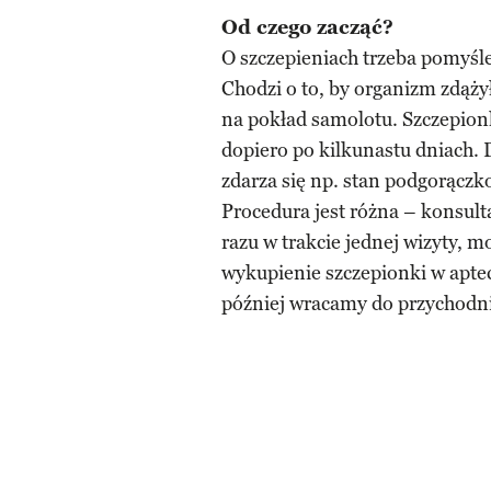
Od czego zacząć?
O szczepieniach trzeba pomyśl
Chodzi o to, by organizm zdąż
na pokład samolotu. Szczepionk
dopiero po kilkunastu dniach.
zdarza się np. stan podgorączk
Procedura jest różna – konsult
razu w trakcie jednej wizyty, m
wykupienie szczepionki w aptece
później wracamy do przychodni