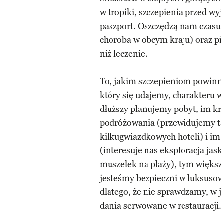
w tropiki, szczepienia przed wy
paszport. Oszczędzą nam czasu i
choroba w obcym kraju) oraz pi
niż leczenie.
To, jakim szczepieniom powinni
który się udajemy, charakteru 
dłuższy planujemy pobyt, im kr
podróżowania (przewidujemy ta
kilkugwiazdkowych hoteli) i im
(interesuje nas eksploracja jask
muszelek na plaży), tym większ
jesteśmy bezpieczni w luksuso
dlatego, że nie sprawdzamy, w
dania serwowane w restauracji.