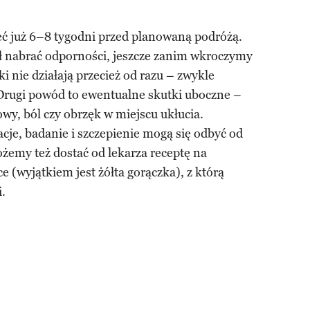
eć już 6–8 tygodni przed planowaną podróżą.
ył nabrać odporności, jeszcze zanim wkroczymy
i nie działają przecież od razu – zwykle
 Drugi powód to ewentualne skutki uboczne –
owy, ból czy obrzęk w miejscu ukłucia.
acje, badanie i szczepienie mogą się odbyć od
ożemy też dostać od lekarza receptę na
 (wyjątkiem jest żółta gorączka), z którą
.