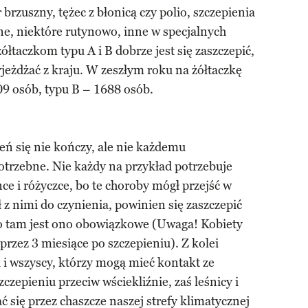
 brzuszny, tężec z błonicą czy polio, szczepienia
ne, niektóre rutynowo, inne w specjalnych
ółtaczkom typu A i B dobrze jest się zaszczepić,
jeżdżać z kraju. W zeszłym roku na żółtaczkę
09 osób, typu B – 1688 osób.
ień się nie kończy, ale nie każdemu
otrzebne. Nie każdy na przykład potrzebuje
ce i różyczce, bo te choroby mógł przejść w
ł z nimi do czynienia, powinien się zaszczepić
o tam jest ono obowiązkowe (Uwaga! Kobiety
przez 3 miesiące po szczepieniu). Z kolei
i i wszyscy, którzy mogą mieć kontakt ze
czepieniu przeciw wściekliźnie, zaś leśnicy i
ać się przez chaszcze naszej strefy klimatycznej