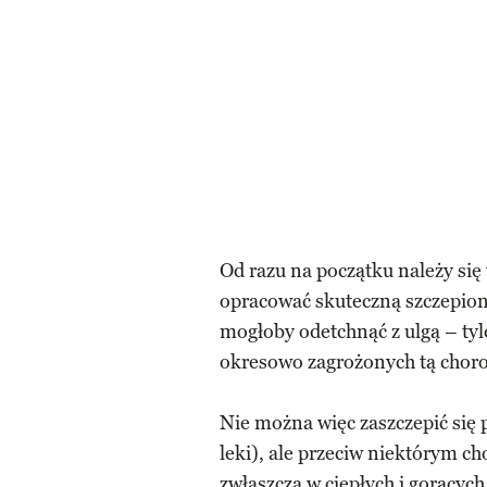
Od razu na początku należy się
opracować skuteczną szczepionk
mogłoby odetchnąć z ulgą – tyl
okresowo zagrożonych tą chor
Nie można więc zaszczepić się p
leki), ale przeciw niektórym 
zwłaszcza w ciepłych i gorących