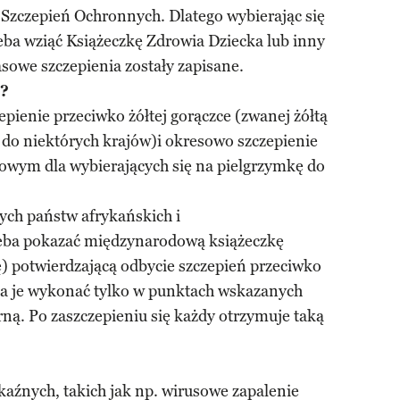
zczepień Ochronnych. Dlatego wybierając się
zeba wziąć Książeczkę Zdrowia Dziecka lub inny
owe szczepienia zostały zapisane.
?
pienie przeciwko żółtej gorączce (zwanej żółtą
 do niektórych krajów)i okresowo szczepienie
wym dla wybierających się na pielgrzymkę do
rych państw afrykańskich i
eba pokazać międzynarodową książeczkę
kę) potwierdzającą odbycie szczepień przeciwko
na je wykonać tylko w punktach wskazanych
ną. Po zaszczepieniu się każdy otrzymuje taką
aźnych, takich jak np. wirusowe zapalenie