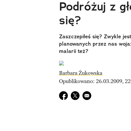
Podróżuj z gł
się?
Zaszczepiłeś się? Zwykle jes
planowanych przez nas wojaż
malarii też?
Barbara Żukowska
Opublikowano: 26.03.2009, 22
Udostępnij na facebook
Udostępnij na twitter
E-mail do przyjaciela