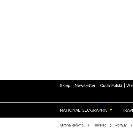
Skip
to
main
content
Sklep
Newsletter
Cuda Polski
Wie
NATIONAL GEOGRAPHIC
TRAV
Strona główna
Traveler
Porady