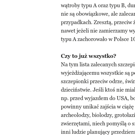
wątroby typu A oraz typu B, dur
nie są obowiązkowe, ale zaleca
przypadkach. Zresztą, przeciw ż
nawet jeżeli nie zamierzamy wy
typu A zachorowało w Polsce 1
Czy to już wszystko?
Na tym lista zalecanych szczep
wyjeżdżającemu wszystkie są p
szczepionki przeciw odrze, świn
dzieciństwie. Jeśli ktoś nie mia
np. przed wyjazdem do USA, b
powinny unikać zajścia w ciążę 
archeolodzy, biolodzy, grotołaz
zwierzętami, niech pomyślą o sz
inni ludzie planujący przedzier