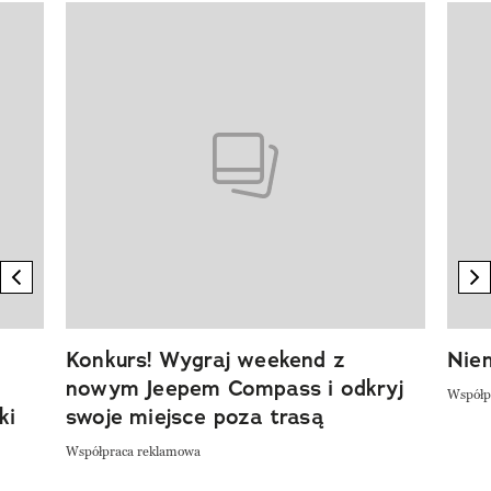
Pokazywanie elementu 1 z 20
previous element
n
Konkurs! Wygraj weekend z
Niem
nowym Jeepem Compass i odkryj
Współp
ki
swoje miejsce poza trasą
Współpraca reklamowa