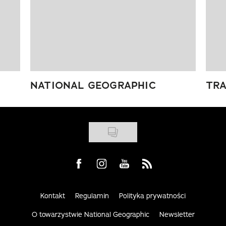
NATIONAL GEOGRAPHIC
TRA
Visit us on Facebook
Visit us on Instagram
Visit us on Youtube
Visit us on Rss
Kontakt
Regulamin
Polityka prywatności
O towarzystwie National Geographic
Newsletter