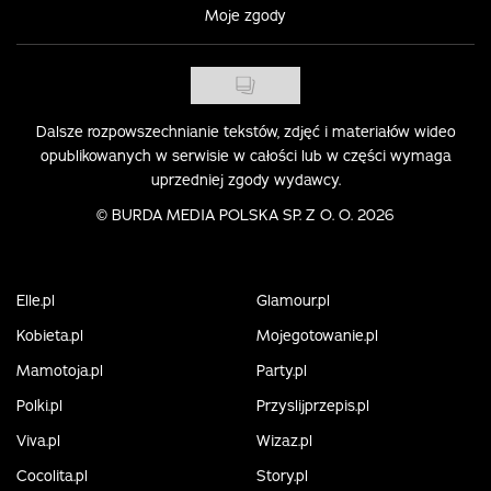
Moje zgody
Dalsze rozpowszechnianie tekstów, zdjęć i materiałów wideo
opublikowanych w serwisie w całości lub w części wymaga
uprzedniej zgody wydawcy.
©
BURDA MEDIA POLSKA SP. Z O. O. 2026
Elle.pl
Glamour.pl
Kobieta.pl
Mojegotowanie.pl
Mamotoja.pl
Party.pl
Polki.pl
Przyslijprzepis.pl
Viva.pl
Wizaz.pl
Cocolita.pl
Story.pl