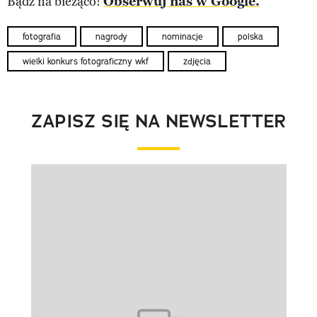
Bądź na bieżąco!
Obserwuj nas w Google.
fotografia
nagrody
nominacje
polska
wielki konkurs fotograficzny wkf
zdjęcia
ZAPISZ SIĘ NA NEWSLETTER
Pokazywanie elementu 1 z 1