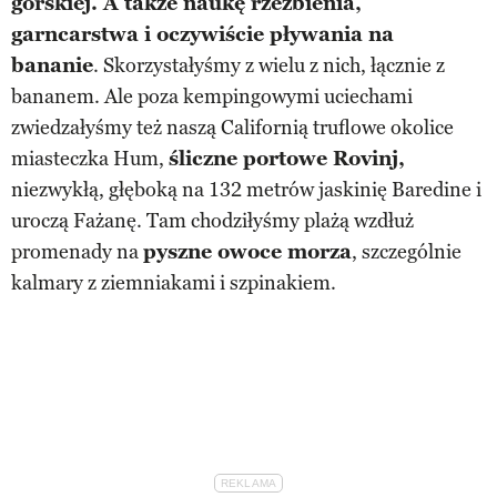
górskiej. A także naukę rzeźbienia,
garncarstwa i oczywiście pływania na
bananie
. Skorzystałyśmy z wielu z nich, łącznie z
bananem. Ale poza kempingowymi uciechami
zwiedzałyśmy też naszą Californią truflowe okolice
miasteczka Hum,
śliczne portowe Rovinj,
niezwykłą, głęboką na 132 metrów jaskinię Baredine i
uroczą Fażanę. Tam chodziłyśmy plażą wzdłuż
promenady na
pyszne owoce morza
, szczególnie
kalmary z ziemniakami i szpinakiem.