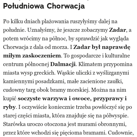
Południowa Chorwacja
Po kilku dniach plażowania ruszyłyśmy dalej na
południe. Uznałyśmy, że jeszcze zobaczymy
Zadar
, a
potem wrócimy na północ, by sprawdzić jak wygląda
Chorwacja z dala od morza. I
Zadar był naprawdę
miłym zaskoczeniem
. To gospodarcze i kulturalne
centrum północnej
Dalmacji
. Klimatem przypomina
miasta wysp greckich. Wąskie uliczki z wyślizganymi
kamiennymi posadzkami, małe zacienione zaułki,
cudowny targ obok bramy morskiej. Można na nim
kupić
soczyste warzywa i owoce, przyprawy i
ryby
. I oczywiście koniecznie trzeba powłóczyć się po
starej części miasta, która znajduje się na półwyspie.
Starówka uroczo otoczona jest murami obronnymi,
przez które wchodzi się pięcioma bramami. Cudownie,