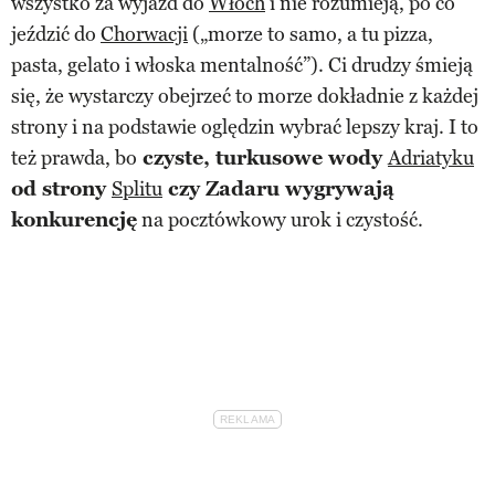
wszystko za wyjazd do
Włoch
i nie rozumieją, po co
jeździć do
Chorwacji
(„morze to samo, a tu pizza,
pasta, gelato i włoska mentalność”). Ci drudzy śmieją
się, że wystarczy obejrzeć to morze dokładnie z każdej
strony i na podstawie oględzin wybrać lepszy kraj. I to
też prawda, bo
czyste, turkusowe wody
Adriatyku
od strony
Splitu
czy Zadaru wygrywają
konkurencję
na pocztówkowy urok i czystość.