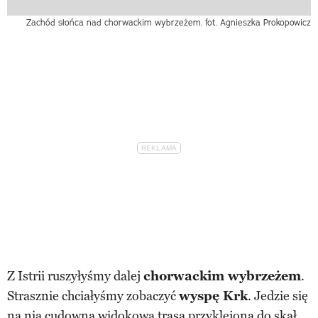
Zachód słońca nad chorwackim wybrzeżem. fot. Agnieszka Prokopowicz
Z Istrii ruszyłyśmy dalej
chorwackim wybrzeżem
.
Strasznie chciałyśmy zobaczyć
wyspę Krk
. Jedzie się
na nią cudowną widokową trasą przyklejoną do skał,