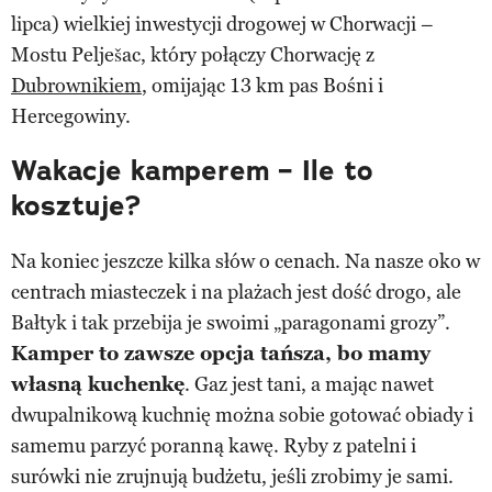
lipca) wielkiej inwestycji drogowej w Chorwacji –
Mostu Pelješac, który połączy Chorwację z
Dubrownikiem
, omijając 13 km pas Bośni i
Hercegowiny.
Wakacje kamperem – Ile to
kosztuje?
Na koniec jeszcze kilka słów o cenach. Na nasze oko w
centrach miasteczek i na plażach jest dość drogo, ale
Bałtyk i tak przebija je swoimi „paragonami grozy”.
Kamper to zawsze opcja tańsza, bo mamy
własną kuchenkę
. Gaz jest tani, a mając nawet
dwupalnikową kuchnię można sobie gotować obiady i
samemu parzyć poranną kawę. Ryby z patelni i
surówki nie zrujnują budżetu, jeśli zrobimy je sami.