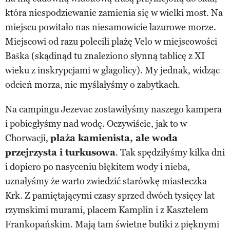
która niespodziewanie zamienia się w wielki most. Na
miejscu powitało nas niesamowicie lazurowe morze.
Miejscowi od razu polecili plażę Velo w miejscowości
Baška (skądinąd tu znaleziono słynną tablicę z XI
wieku z inskrypcjami w głagolicy). My jednak, widząc
odcień morza, nie myślałyśmy o zabytkach.
Na campingu Jezevac zostawiłyśmy naszego kampera
i pobiegłyśmy nad wodę. Oczywiście, jak to w
Chorwacji,
plaża kamienista, ale woda
przejrzysta i turkusowa
. Tak spędziłyśmy kilka dni
i dopiero po nasyceniu błękitem wody i nieba,
uznałyśmy że warto zwiedzić starówkę miasteczka
Krk. Z pamiętającymi czasy sprzed dwóch tysięcy lat
rzymskimi murami, placem Kamplin i z Kasztelem
Frankopańskim. Mają tam świetne butiki z pięknymi