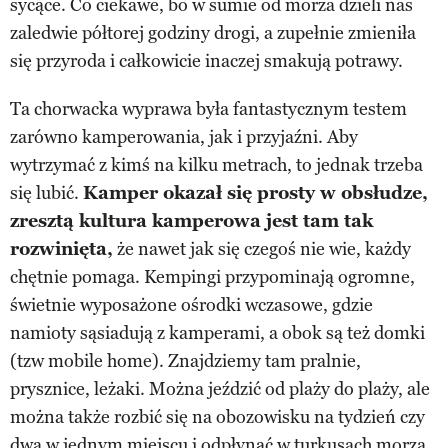
sycące. Co ciekawe, bo w sumie od morza dzieli nas
zaledwie półtorej godziny drogi, a zupełnie zmieniła
się przyroda i całkowicie inaczej smakują potrawy.
Ta chorwacka wyprawa była fantastycznym testem
zarówno kamperowania, jak i przyjaźni. Aby
wytrzymać z kimś na kilku metrach, to jednak trzeba
się lubić.
Kamper okazał się prosty w obsłudze,
zresztą kultura kamperowa jest tam tak
rozwinięta,
że nawet jak się czegoś nie wie, każdy
chętnie pomaga. Kempingi przypominają ogromne,
świetnie wyposażone ośrodki wczasowe, gdzie
namioty sąsiadują z kamperami, a obok są też domki
(tzw mobile home). Znajdziemy tam pralnie,
prysznice, leżaki. Można jeździć od plaży do plaży, ale
można także rozbić się na obozowisku na tydzień czy
dwa w jednym miejscu i odpłynąć w turkusach morza.