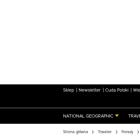
Skip
to
main
content
Sklep
Newsletter
Cuda Polski
Wie
NATIONAL GEOGRAPHIC
TRAV
Strona główna
Traveler
Porady