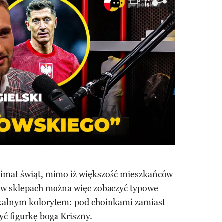
klimat świąt, mimo iż większość mieszkańców
i w sklepach można więc zobaczyć typowe
okalnym kolorytem: pod choinkami zamiast
ć figurkę boga Kriszny.