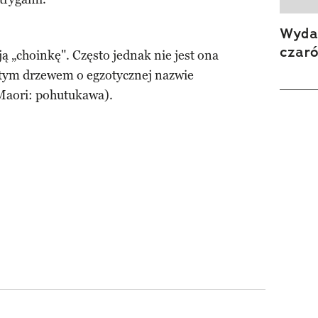
Wydan
czar
ją „choinkę". Często jednak nie jest ona
stym drzewem o egzotycznej nazwie
 Maori: pohutukawa).