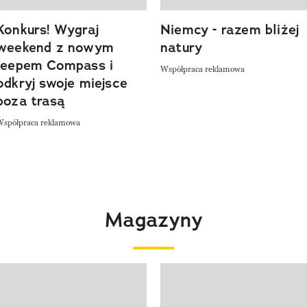
Konkurs! Wygraj
Niemcy - razem bliżej
weekend z nowym
natury
Jeepem Compass i
Współpraca reklamowa
odkryj swoje miejsce
poza trasą
Współpraca reklamowa
Magazyny
 4 z 4