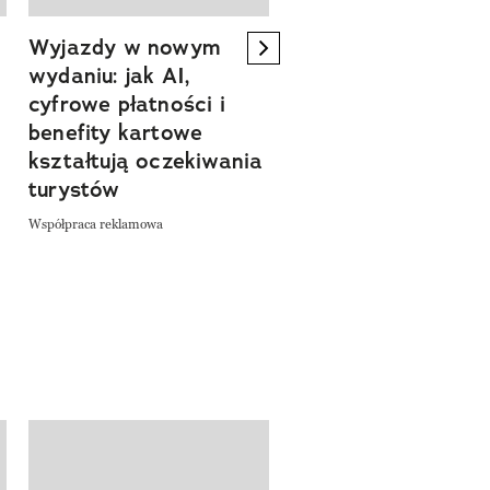
Wyjazdy w nowym
Tam, gdzie kończy 
next element
wydaniu: jak AI,
asfalt, zaczyna się
cyfrowe płatności i
spokój. Wyrusz
benefity kartowe
szlakiem miejsc, kt
kształtują oczekiwania
pozwalają zwolnić 
turystów
odkrywać Polskę bl
natury
Współpraca reklamowa
Współpraca reklamowa