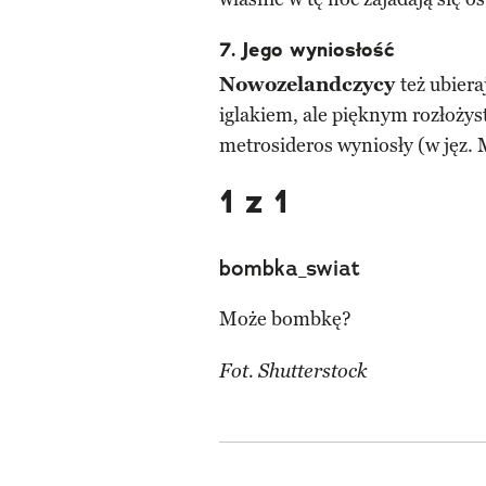
7. Jego wyniosłość
Nowozelandczycy
też ubiera
iglakiem, ale pięknym rozłoży
metrosideros wyniosły (w jęz.
1 z 1
bombka_swiat
Może bombkę?
Fot. Shutterstock