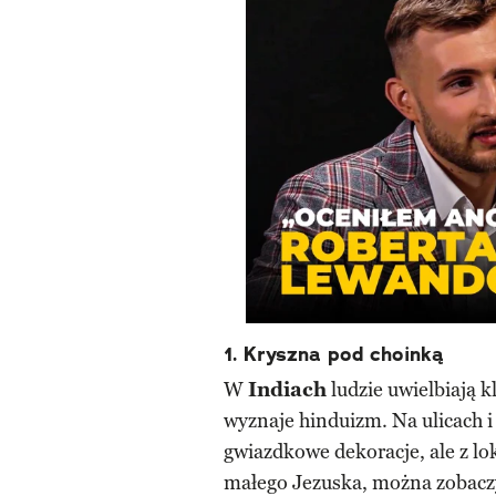
1. Kryszna pod choinką
W
Indiach
ludzie uwielbiają 
wyznaje hinduizm. Na ulicach 
gwiazdkowe dekoracje, ale z l
małego Jezuska, można zobaczy