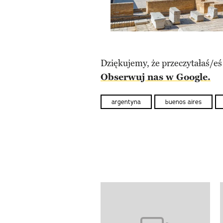
Dziękujemy, że przeczytałaś/eś
Obserwuj nas w Google.
argentyna
buenos aires
previous element
Pokazywanie elementów od 1 d