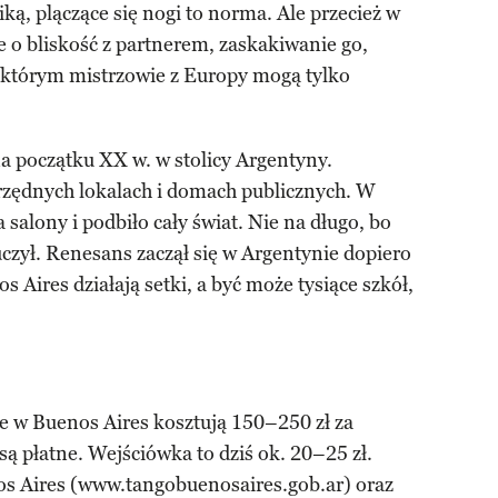
iką, plączące się nogi to norma. Ale przecież w
le o bliskość z partnerem, zaskakiwanie go,
o którym mistrzowie z Europy mogą tylko
a początku XX w. w stolicy Argentyny.
zędnych lokalach i domach publicznych. W
na salony i podbiło cały świat. Nie na długo, bo
e uczył. Renesans zaczął się w Argentynie dopiero
s Aires działają setki, a być może tysiące szkół,
e w Buenos Aires kosztują 150–250 zł za
są płatne. Wejściówka to dziś ok. 20–25 zł.
s Aires (www.tangobuenosaires.gob.ar) oraz