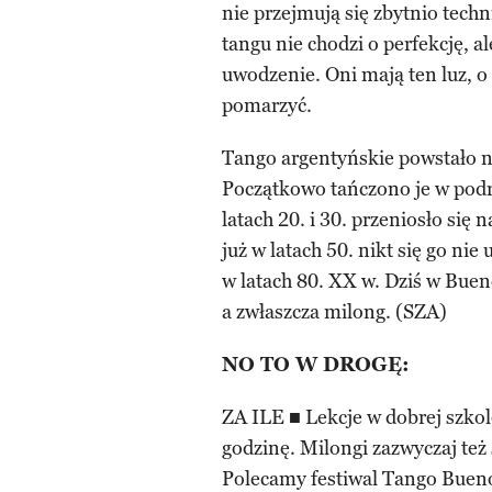
nie przejmują się zbytnio techn
tangu nie chodzi o perfekcję, a
uwodzenie. Oni mają ten luz, 
pomarzyć.
Tango argentyńskie powstało n
Początkowo tańczono je w podr
latach 20. i 30. przeniosło się 
już w latach 50. nikt się go ni
w latach 80. XX w. Dziś w Bueno
a zwłaszcza milong. (SZA)
NO TO W DROGĘ:
ZA ILE ■ Lekcje w dobrej szkol
godzinę. Milongi zazwyczaj też 
Polecamy festiwal Tango Bueno