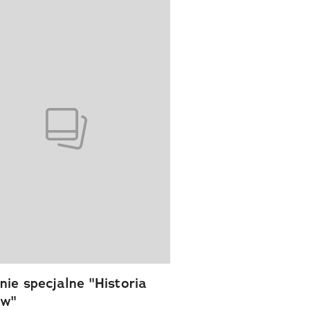
wanie elementu 1 z 1
ie specjalne "Historia
ów"