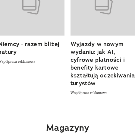
Niemcy - razem bliżej
Wyjazdy w nowym
natury
wydaniu: jak AI,
cyfrowe płatności i
Współpraca reklamowa
benefity kartowe
kształtują oczekiwani
turystów
Współpraca reklamowa
Magazyny