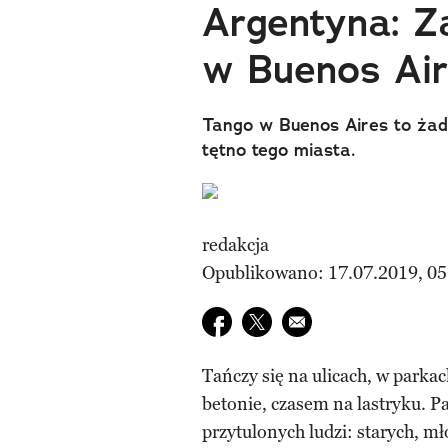
Argentyna: Z
w Buenos Ai
Tango w Buenos Aires to żad
tętno tego miasta.
redakcja
Opublikowano: 17.07.2019, 05
Udostępnij na facebook
Udostępnij na twitter
E-mail do przyjaciela
Tańczy się na ulicach, w parka
betonie, czasem na lastryku. P
przytulonych ludzi: starych, mł