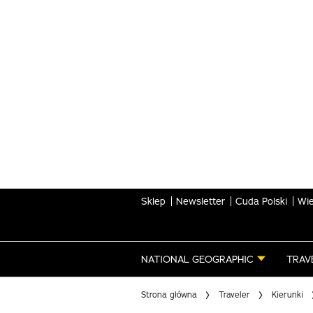
Skip
to
main
content
Sklep
Newsletter
Cuda Polski
Wie
NATIONAL GEOGRAPHIC
TRAV
Strona główna
Traveler
Kierunki