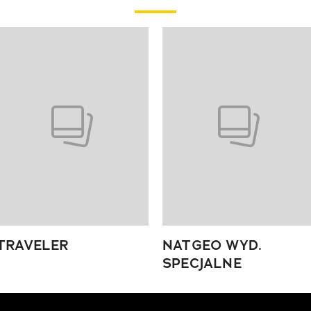
 4 z 4
TRAVELER
NATGEO WYD.
SPECJALNE