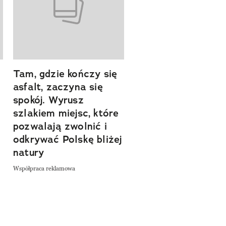
Tam, gdzie kończy się
Szlakiem natury.
asfalt, zaczyna się
Sprawdź, czym
spokój. Wyrusz
zachwyca Turyngi
szlakiem miejsc, które
Współpraca reklamowa
a
pozwalają zwolnić i
odkrywać Polskę bliżej
natury
Współpraca reklamowa