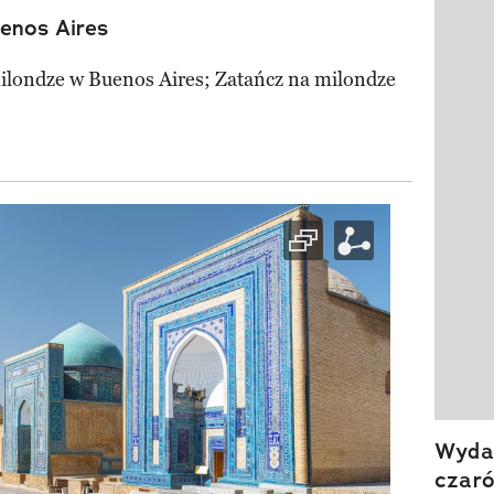
enos Aires
Pokazy
milondze w Buenos Aires; Zatańcz na milondze
Wydan
czar